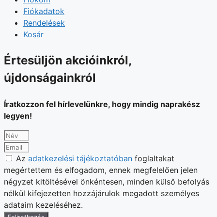
Fiókadatok
Rendelések
Kosár
Értesüljön akcióinkról,
újdonságainkról
Íratkozzon fel hírlevelünkre, hogy mindig naprakész
legyen!
Az
adatkezelési tájékoztatóban
foglaltakat
megértettem és elfogadom, ennek megfelelően jelen
négyzet kitöltésével önkéntesen, minden külső befolyás
nélkül kifejezetten hozzájárulok megadott személyes
adataim kezeléséhez.
Feliratkozás