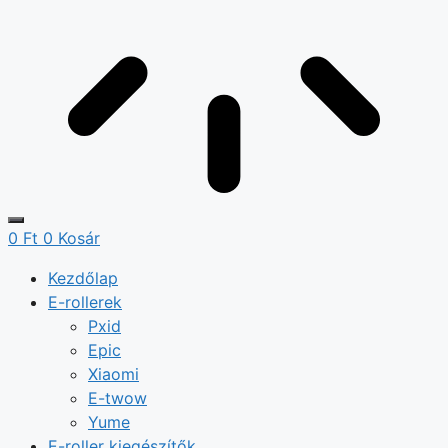
0
Ft
0
Kosár
Kezdőlap
E-rollerek
Pxid
Epic
Xiaomi
E-twow
Yume
E-roller kiegészítők