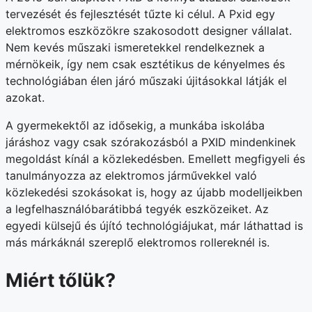
tervezését és fejlesztését tűzte ki célul. A Pxid egy
elektromos eszközökre szakosodott designer vállalat.
Nem kevés műszaki ismeretekkel rendelkeznek a
mérnökeik, így nem csak esztétikus de kényelmes és
technológiában élen járó műszaki újitásokkal látják el
azokat.
A gyermekektől az idősekig, a munkába iskolába
járáshoz vagy csak szórakozásból a PXID mindenkinek
megoldást kínál a közlekedésben. Emellett megfigyeli és
tanulmányozza az elektromos járművekkel való
közlekedési szokásokat is, hogy az újabb modelljeikben
a legfelhasználóbarátibbá tegyék eszközeiket. Az
egyedi külsejű és újító technológiájukat, már láthattad is
más márkáknál szereplő elektromos rollereknél is.
Miért tőlük?