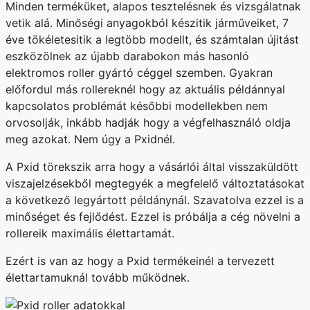
Minden terméküket, alapos tesztelésnek és vizsgálatnak
vetik alá. Minőségi anyagokból készitik járműveiket, 7
éve tökéletesitik a legtöbb modellt, és számtalan újitást
eszközölnek az újabb darabokon más hasonló
elektromos roller gyártó céggel szemben. Gyakran
előfordul más rollereknél hogy az aktuális példánnyal
kapcsolatos problémát későbbi modellekben nem
orvosolják, inkább hadják hogy a végfelhasználó oldja
meg azokat. Nem úgy a Pxidnél.
A Pxid törekszik arra hogy a vásárlói által visszaküldött
viszajelzésekből megtegyék a megfelelő változtatásokat
a következő legyártott példánynál. Szavatolva ezzel is a
minőséget és fejlődést. Ezzel is próbálja a cég növelni a
rollereik maximális élettartamát.
Ezért is van az hogy a Pxid termékeinél a tervezett
élettartamuknál tovább működnek.