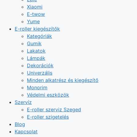
Xiaomi
E-twow
Yume
E-roller kiegészítők
Kategóriák
Gumik
Lakatok
Lámpák
Dekorációk
Univerzális
Minden alkatrész és kiegészítő
Monorim
Védelmi eszközök
Szervíz
E-roller szerviz Szeged
E-roller szigetelés
Blog
Kapcsolat