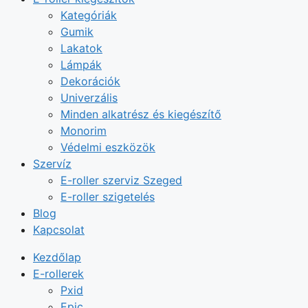
Kategóriák
Gumik
Lakatok
Lámpák
Dekorációk
Univerzális
Minden alkatrész és kiegészítő
Monorim
Védelmi eszközök
Szervíz
E-roller szerviz Szeged
E-roller szigetelés
Blog
Kapcsolat
Kezdőlap
E-rollerek
Pxid
Epic