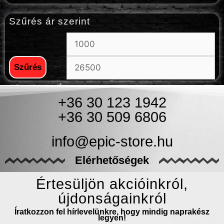
Szűrés ár szerint
Szűrés
+36 30 123 1942
+36 30 509 6806
info@epic-store.hu
Elérhetőségek
Értesüljön akcióinkról,
újdonságainkról
Íratkozzon fel hírlevelünkre, hogy mindig naprakész
legyen!