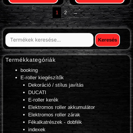
1
2
→
Keresés
Termékkategóriák
booking
E-roller kiegészítők
Dekoráció / stílus javítás
DUCATI
E-roller kerék
Elektromos roller akkumulátor
Elektromos roller zárak
Fékalkatrészek - dobfék
indexek