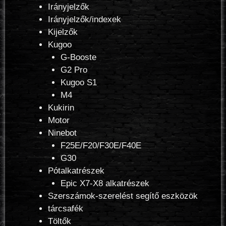
Irányjelzők
Irányjelzők/indexek
Kijelzők
Kugoo
G-Booste
G2 Pro
Kugoo S1
M4
Kukirin
Motor
Ninebot
F25E/F20/F30E/F40E
G30
Pótalkatrészek
Epic X7-X8 alkatrészek
Szerszámok-szerelést segítő eszközök
tárcsafék
Töltők