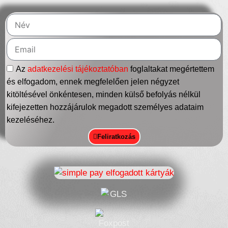
Az
adatkezelési tájékoztatóban
foglaltakat megértettem
és elfogadom, ennek megfelelően jelen négyzet
kitöltésével önkéntesen, minden külső befolyás nélkül
kifejezetten hozzájárulok megadott személyes adataim
kezeléséhez.
Feliratkozás