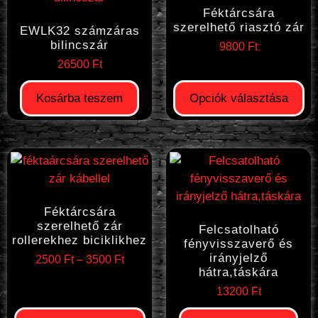
Féktárcsára
szerelhető riasztó zár
EWLK32 számzáras
bilincszár
9800
Ft
26500
Ft
Kosárba teszem
Opciók választása
Féktárcsára
szerelhető zár
Felcsatolható
rollerekhez biciklikhez
fényvisszaverő és
irányjelző
2500
Ft
–
3500
Ft
hátra,táskára
13200
Ft