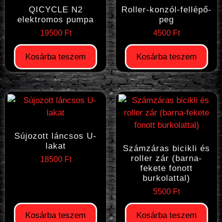
QICYCLE N2
Roller-konzól-fellépő-
elektromos pumpa
peg
19500
Ft
4500
Ft
Kosárba teszem
Kosárba teszem
Sújozott láncsos U-
lakat
Számzáras bicikli és
roller zár (barna-
18500
Ft
fekete fonott
burkolattal)
5500
Ft
Kosárba teszem
Kosárba teszem