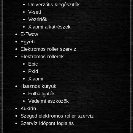
Univerzális kiegészitők
V-sett
Vezérlők
Xiaomi alkatrészek
E-Twow
Egyéb
Elektromos roller szerviz
Elektromos rollerek
Epic
Pxid
Xiaomi
Hasznos kütyük
Fülhallgatók
Védelmi eszközök
Kukirin
Szeged elektromos roller szerviz
Szervíz időpont foglalás