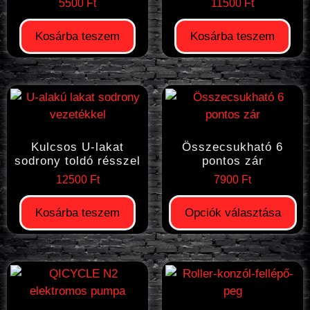
5500
Ft
11500
Ft
Kosárba teszem
Kosárba teszem
Kulcsos U-lakat
Összecsukható 6
sodrony toldó résszel
pontos zár
12500
Ft
7900
Ft
Kosárba teszem
Opciók választása