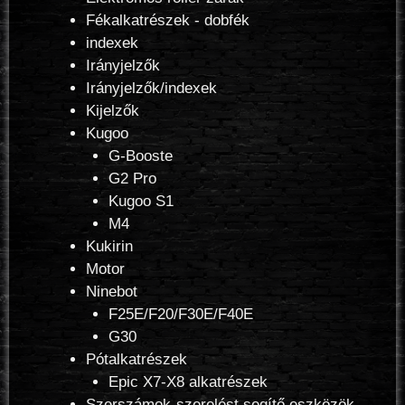
Fékalkatrészek - dobfék
indexek
Irányjelzők
Irányjelzők/indexek
Kijelzők
Kugoo
G-Booste
G2 Pro
Kugoo S1
M4
Kukirin
Motor
Ninebot
F25E/F20/F30E/F40E
G30
Pótalkatrészek
Epic X7-X8 alkatrészek
Szerszámok-szerelést segítő eszközök