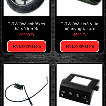
E-TWOW dobfékes
E-TWOW első villa
hátsó kerék
műanyag takaró
20000
Ft
4500
Ft
Tovább olvasom
Tovább olvasom