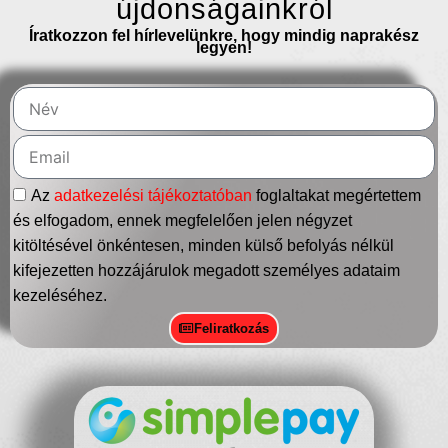
újdonságainkról
Íratkozzon fel hírlevelünkre, hogy mindig naprakész
legyen!
Az
adatkezelési tájékoztatóban
foglaltakat megértettem
és elfogadom, ennek megfelelően jelen négyzet
kitöltésével önkéntesen, minden külső befolyás nélkül
kifejezetten hozzájárulok megadott személyes adataim
kezeléséhez.
Feliratkozás