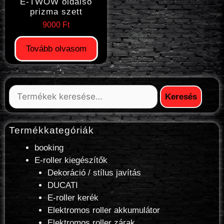
E-TWOW oldalsó
prizma szett
9000
Ft
Tovább olvasom
Keresés
Termékkategóriák
booking
E-roller kiegészítők
Dekoráció / stílus javítás
DUCATI
E-roller kerék
Elektromos roller akkumulátor
Elektromos roller zárak