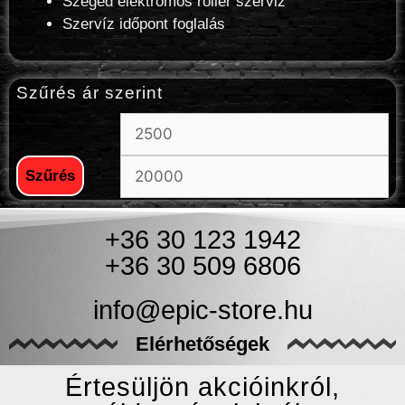
Szeged elektromos roller szerviz
Szervíz időpont foglalás
Szűrés ár szerint
Szűrés
+36 30 123 1942
+36 30 509 6806
info@epic-store.hu
Elérhetőségek
Értesüljön akcióinkról,