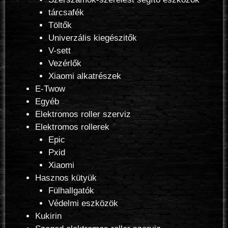
tárcsafék
Töltők
Univerzális kiegészitők
V-sett
Vezérlők
Xiaomi alkatrészek
E-Twow
Egyéb
Elektromos roller szerviz
Elektromos rollerek
Epic
Pxid
Xiaomi
Hasznos kütyük
Fülhallgatók
Védelmi eszközök
Kukirin