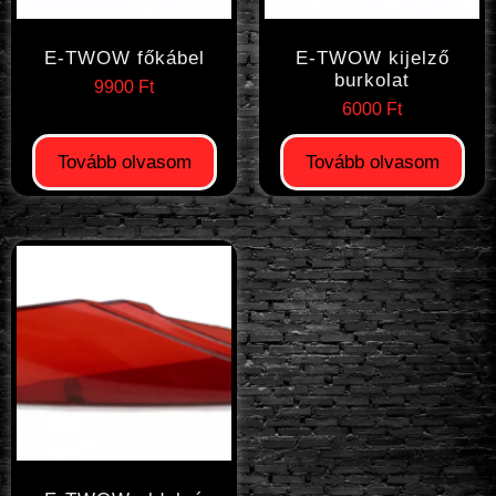
E-TWOW főkábel
E-TWOW kijelző
burkolat
9900
Ft
6000
Ft
Tovább olvasom
Tovább olvasom