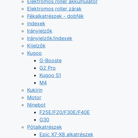
Elektromos roller akkumulátor
Elektromos roller zárak
Fékalkatrészek - dobfék
indexek
Irányjelzők
Irányjelzők/indexek
Kijelzők
Kugoo
G-Booste
G2 Pro
Kugoo S1
M4
Kukirin
Motor
Ninebot
F25E/F20/F30E/F40E
G30
Pótalkatrészek
Epic X7-X8 alkatrészek