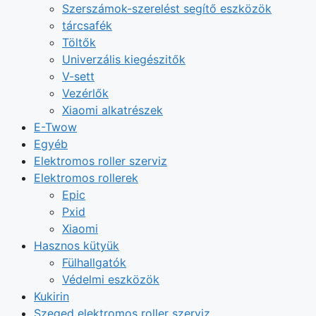
Szerszámok-szerelést segítő eszközök
tárcsafék
Töltők
Univerzális kiegészitők
V-sett
Vezérlők
Xiaomi alkatrészek
E-Twow
Egyéb
Elektromos roller szerviz
Elektromos rollerek
Epic
Pxid
Xiaomi
Hasznos kütyük
Fülhallgatók
Védelmi eszközök
Kukirin
Szeged elektromos roller szerviz