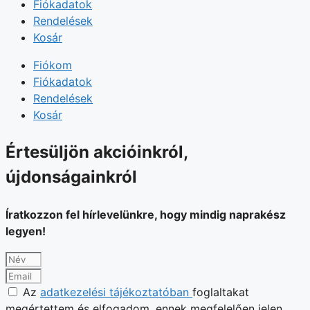
Fiókadatok
Rendelések
Kosár
Fiókom
Fiókadatok
Rendelések
Kosár
Értesüljön akcióinkról,
újdonságainkról
Íratkozzon fel hírlevelünkre, hogy mindig naprakész
legyen!
Az
adatkezelési tájékoztatóban
foglaltakat
megértettem és elfogadom, ennek megfelelően jelen