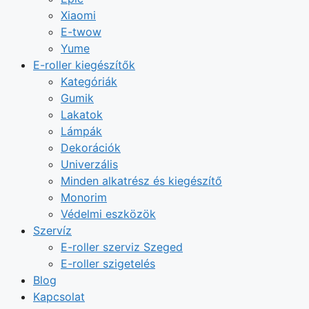
Xiaomi
E-twow
Yume
E-roller kiegészítők
Kategóriák
Gumik
Lakatok
Lámpák
Dekorációk
Univerzális
Minden alkatrész és kiegészítő
Monorim
Védelmi eszközök
Szervíz
E-roller szerviz Szeged
E-roller szigetelés
Blog
Kapcsolat