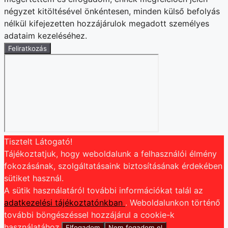
négyzet kitöltésével önkéntesen, minden külső befolyás
nélkül kifejezetten hozzájárulok megadott személyes
adataim kezeléséhez.
Feliratkozás
Tisztelt Látogató!
Tájékoztatjuk, hogy weboldalunk a felhasználói élmény
fokozásának, szolgáltatásaink biztosításának érdekében
sütiket használ.
A sütik használatáról további információkat talál az
adatkezelési tájékoztatónkban
. Weboldalunkon történő
további böngészéssel hozzájárul a cookie-k
használatához.
Elfogadom
Nem fogadom el