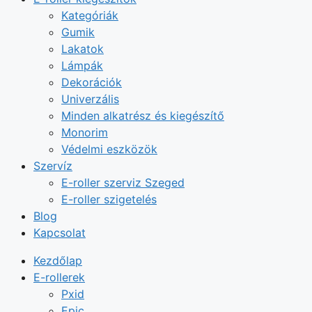
Kategóriák
Gumik
Lakatok
Lámpák
Dekorációk
Univerzális
Minden alkatrész és kiegészítő
Monorim
Védelmi eszközök
Szervíz
E-roller szerviz Szeged
E-roller szigetelés
Blog
Kapcsolat
Kezdőlap
E-rollerek
Pxid
Epic