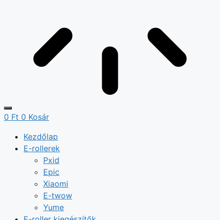
0
Ft
0
Kosár
Kezdőlap
E-rollerek
Pxid
Epic
Xiaomi
E-twow
Yume
E-roller kiegészítők