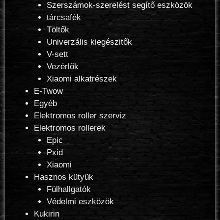
Szerszámok-szerelést segítő eszközök
tárcsafék
Töltők
Univerzális kiegészitők
V-sett
Vezérlők
Xiaomi alkatrészek
E-Twow
Egyéb
Elektromos roller szerviz
Elektromos rollerek
Epic
Pxid
Xiaomi
Hasznos kütyük
Fülhallgatók
Védelmi eszközök
Kukirin