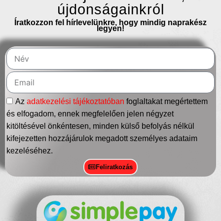
újdonságainkról
Íratkozzon fel hírlevelünkre, hogy mindig naprakész
legyen!
Az
adatkezelési tájékoztatóban
foglaltakat megértettem
és elfogadom, ennek megfelelően jelen négyzet
kitöltésével önkéntesen, minden külső befolyás nélkül
kifejezetten hozzájárulok megadott személyes adataim
kezeléséhez.
Feliratkozás