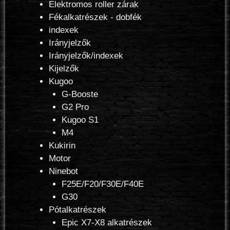
Elektromos roller zárak
Fékalkatrészek - dobfék
indexek
Irányjelzők
Irányjelzők/indexek
Kijelzők
Kugoo
G-Booste
G2 Pro
Kugoo S1
M4
Kukirin
Motor
Ninebot
F25E/F20/F30E/F40E
G30
Pótalkatrészek
Epic X7-X8 alkatrészek