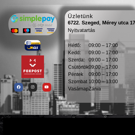
Üzletünk
6722. Szeged, Mérey utca 1
Nyitvatartás
Hétfő:
09:00 – 17:00
Kedd:
09:00 – 17:00
Szerda:
09:00 – 17:00
Csütörtök
09:00 – 17:00
Péntek
09:00 – 17:00
Szombat
10:00 – 13:00
Vasárnap
Zárva