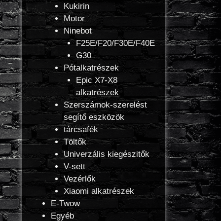
Kukirin
Motor
Ninebot
F25E/F20/F30E/F40E
G30
Pótalkatrészek
Epic X7-X8
alkatrészek
Szerszámok-szerelést
segítő eszközök
tárcsafék
Töltők
Univerzális kiegészitők
V-sett
Vezérlők
Xiaomi alkatrészek
E-Twow
Egyéb