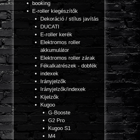
booking
E-roller kiegészítők
Dekoráció / stílus javítás
DUCATI
E-roller kerék
Elektromos roller
akkumulátor
Elektromos roller zárak
Fékalkatrészek - dobfék
indexek
Irányjelzők
Irányjelzők/indexek
Kijelzők
Kugoo
G-Booste
G2 Pro
Kugoo S1
M4