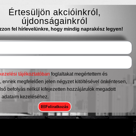
Értesüljön akcióinkról,
újdonságainkról
ozzon fel hírlevelünkre, hogy mindig naprakész legyen!
kezelési tájékoztatóban
foglaltakat megértettem és
 ennek megfelelően jelen négyzet kitöltésével önkéntesen,
ső befolyás nélkül kifejezetten hozzájárulok megadott
 adataim kezeléséhez.
Feliratkozás