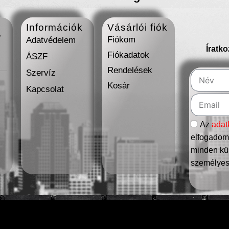
Információk
Vásárlói fiók
7
Fiókom
Adatvédelem
Íratk
Fiókadatok
ÁSZF
Rendelések
Szervíz
Kosár
Kapcsolat
Az
adat
elfogadom,
minden kül
személyes