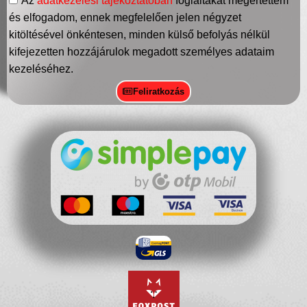
Az
adatkezelési tájékoztatóban
foglaltakat megértettem
és elfogadom, ennek megfelelően jelen négyzet
kitöltésével önkéntesen, minden külső befolyás nélkül
kifejezetten hozzájárulok megadott személyes adataim
kezeléséhez.
Feliratkozás