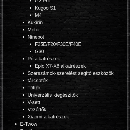
G2 Pro
Kugoo S1
M4
Kukirin
Motor
Ninebot
F25E/F20/F30E/F40E
G30
Pótalkatrészek
Epic X7-X8 alkatrészek
Szerszámok-szerelést segítő eszközök
tárcsafék
Töltők
Univerzális kiegészitők
V-sett
Vezérlők
Xiaomi alkatrészek
E-Twow