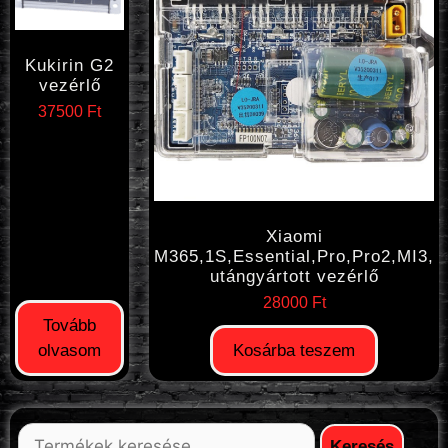
Kukirin G2
vezérlő
37500
Ft
Xiaomi
M365,1S,Essential,Pro,Pro2,MI3,
utángyártott vezérlő
28000
Ft
Tovább
olvasom
Kosárba teszem
Keresés