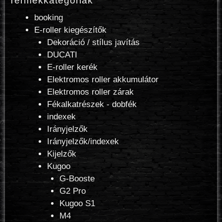
Termékkategóriák
booking
E-roller kiegészítők
Dekoráció / stílus javítás
DUCATI
E-roller kerék
Elektromos roller akkumulátor
Elektromos roller zárak
Fékalkatrészek - dobfék
indexek
Irányjelzők
Irányjelzők/indexek
Kijelzők
Kugoo
G-Booste
G2 Pro
Kugoo S1
M4