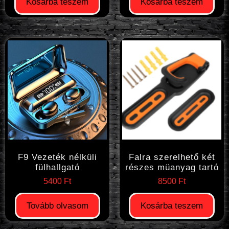
Kosárba teszem
Kosárba teszem
F9 Vezeték nélküli
Falra szerelhető két
fülhallgató
részes müanyag tartó
5400
Ft
8500
Ft
Tovább olvasom
Kosárba teszem