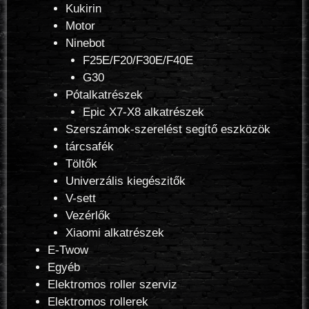
Kukirin
Motor
Ninebot
F25E/F20/F30E/F40E
G30
Pótalkatrészek
Epic X7-X8 alkatrészek
Szerszámok-szerelést segítő eszközök
tárcsafék
Töltők
Univerzális kiegészitők
V-sett
Vezérlők
Xiaomi alkatrészek
E-Twow
Egyéb
Elektromos roller szerviz
Elektromos rollerek