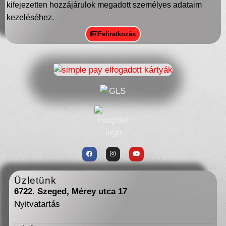
kifejezetten hozzájárulok megadott személyes adataim
kezeléséhez.
Feliratkozás
Üzletünk
6722. Szeged, Mérey utca 17
Nyitvatartás