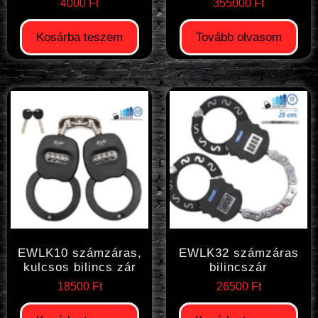
4000
Ft
355000
Ft
Kosárba teszem
Tovább olvasom
EWLK10 számzáras,
EWLK32 számzáras
kulcsos bilincs zár
bilincszár
18500
Ft
26500
Ft