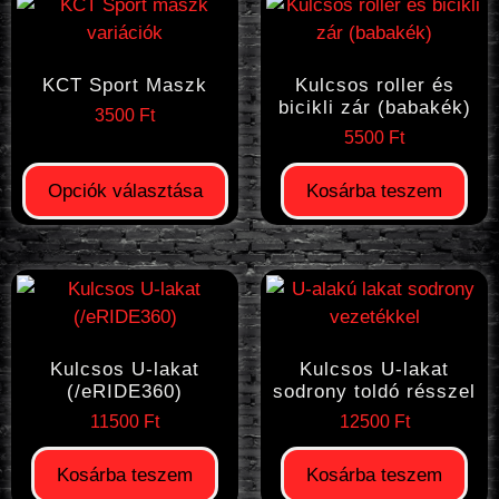
KCT Sport Maszk
Kulcsos roller és
bicikli zár (babakék)
3500
Ft
5500
Ft
Opciók választása
Kosárba teszem
Kulcsos U-lakat
Kulcsos U-lakat
(/eRIDE360)
sodrony toldó résszel
11500
Ft
12500
Ft
Kosárba teszem
Kosárba teszem