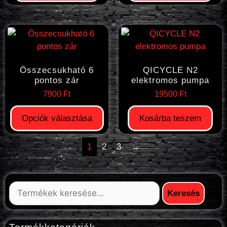
Összecsukható 6
QICYCLE N2
pontos zár
elektromos pumpa
7900
Ft
19500
Ft
Opciók választása
Kosárba teszem
1
2
3
→
Keresés