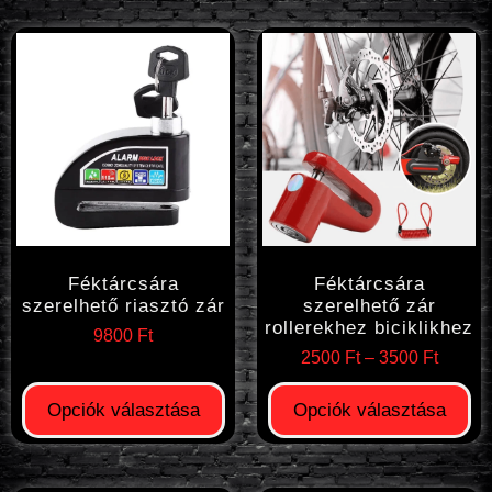
Féktárcsára
Féktárcsára
szerelhető riasztó zár
szerelhető zár
rollerekhez biciklikhez
9800
Ft
2500
Ft
–
3500
Ft
Opciók választása
Opciók választása