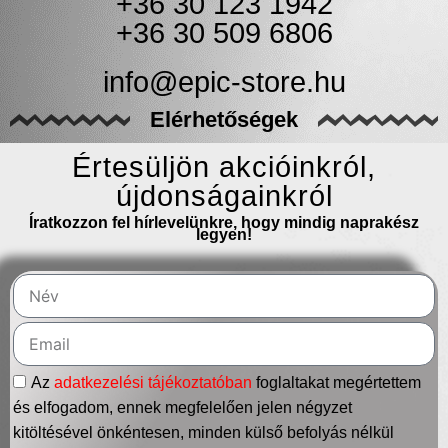
+36 30 123 1942
+36 30 509 6806
info@epic-store.hu
Elérhetőségek
Értesüljön akcióinkról,
újdonságainkról
Íratkozzon fel hírlevelünkre, hogy mindig naprakész
legyen!
Az
adatkezelési tájékoztatóban
foglaltakat megértettem
és elfogadom, ennek megfelelően jelen négyzet
kitöltésével önkéntesen, minden külső befolyás nélkül