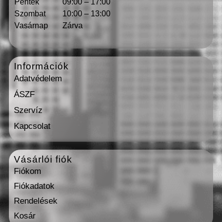
Péntek
09:00 – 17:00
Szombat
10:00 – 13:00
Vasárnap
Zárva
Információk
Adatvédelem
ÁSZF
Szervíz
Kapcsolat
Vásárlói fiók
Fiókom
Fiókadatok
Rendelések
Kosár