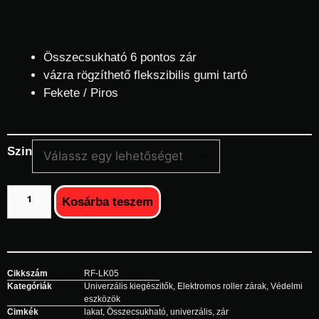
Összecsukható 6 pontos zár
vázra rögzíthető flekszibilis gumi tartó
Fekete / Piros
Szin
Kosárba teszem
Cikkszám
RF-LK05
Kategóriák
Univerzális kiegészitők
,
Elektromos roller zárak
,
Védelmi
eszközök
Cimkék
lakat
,
Összecsukható
,
univerzális
,
zár