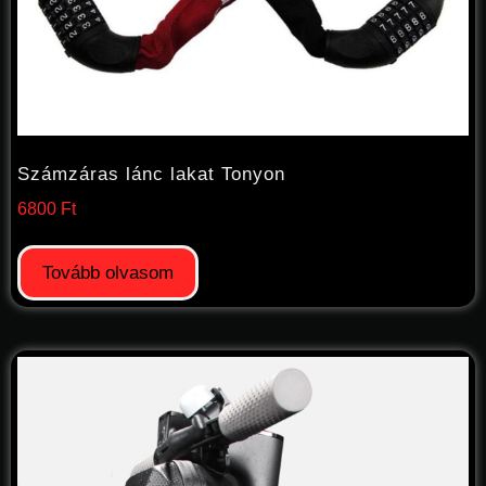
Számzáras lánc lakat Tonyon
6800
Ft
Tovább olvasom