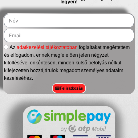
legyen!
Az
adatkezelési tájékoztatóban
foglaltakat megértettem
és elfogadom, ennek megfelelően jelen négyzet
kitöltésével önkéntesen, minden külső befolyás nélkül
kifejezetten hozzájárulok megadott személyes adataim
kezeléséhez.
Feliratkozás