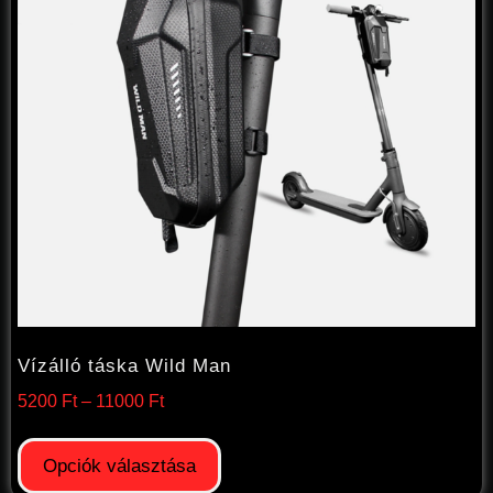
Vízálló táska Wild Man
5200
Ft
–
11000
Ft
Opciók választása