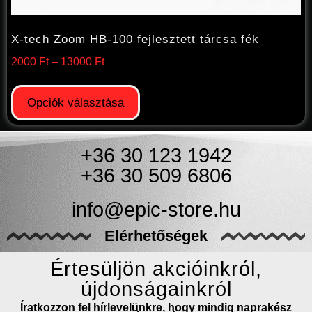
X-tech Zoom HB-100 fejlesztett tárcsa fék
2000
Ft
–
13000
Ft
Opciók választása
+36 30 123 1942
+36 30 509 6806
info@epic-store.hu
Elérhetőségek
Értesüljön akcióinkról,
újdonságainkról
Íratkozzon fel hírlevelünkre, hogy mindig naprakész