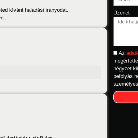
ed kívánt haladási irányodat.
Üzenet
ni.
Az
adat
megértette
négyzet ki
befolyás n
személyes