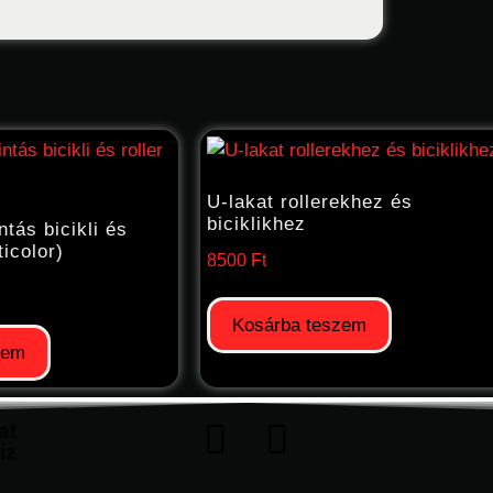
U-lakat rollerekhez és
biciklikhez
tás bicikli és
ticolor)
8500
Ft
Kosárba teszem
zem
at
iz