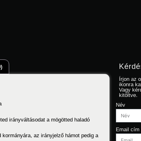
Kérdé
)
Írjon az 
ikonra ka
Vagy kér
kitöltve.
a
Név
eted irányváltásodat a mögötted haladó
Email cím
od kormányára, az irányjelző hámot pedig a