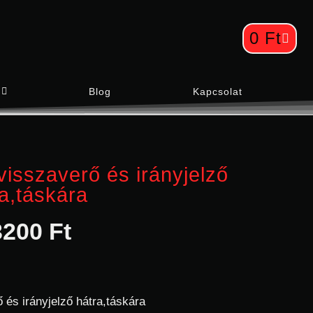
0
Ft
Blog
Kapcsolat
visszaverő és irányjelző
a,táskára
3200
Ft
 és irányjelző hátra,táskára