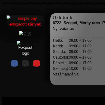
Üzletünk
6722. Szeged, Mérey utca 1
Nyitvatartás
Hétfő:
09:00 – 17:00
Kedd:
09:00 – 17:00
Szerda:
09:00 – 17:00
Csütörtök
09:00 – 17:00
Péntek
09:00 – 17:00
Szombat
10:00 – 13:00
Vasárnap
Zárva