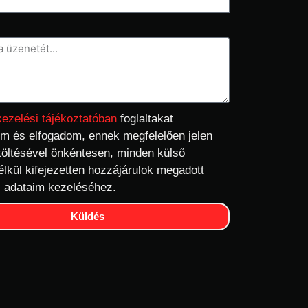
kezelési tájékoztatóban
foglaltakat
m és elfogadom, ennek megfelelően jelen
töltésével önkéntesen, minden külső
élkül kifejezetten hozzájárulok megadott
 adataim kezeléséhez.
Küldés