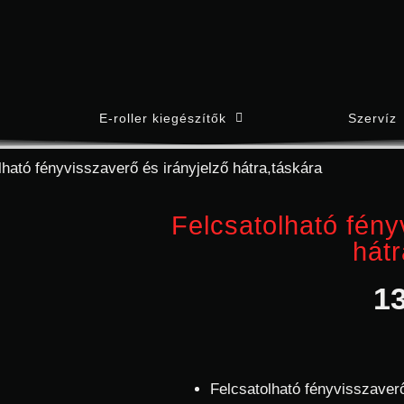
E-roller kiegészítők
Szervíz
lható fényvisszaverő és irányjelző hátra,táskára
Felcsatolható fény
hátr
1
Felcsatolható fényvisszaverő