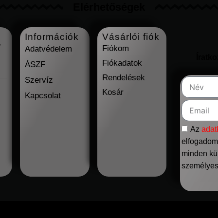
Elérhetőségek
Információk
Vásárlói fiók
7
Fiókom
Adatvédelem
Íratk
Fiókadatok
ÁSZF
Rendelések
Szervíz
Kosár
Kapcsolat
Az
adat
elfogadom,
minden kül
személyes