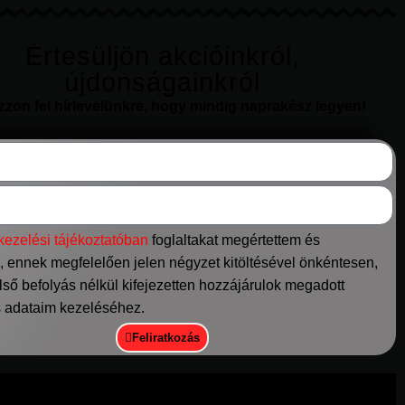
Értesüljön akcióinkról,
újdonságainkról
ozzon fel hírlevelünkre, hogy mindig naprakész legyen!
kezelési tájékoztatóban
foglaltakat megértettem és
 ennek megfelelően jelen négyzet kitöltésével önkéntesen,
ső befolyás nélkül kifejezetten hozzájárulok megadott
 adataim kezeléséhez.
Feliratkozás