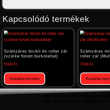
Kapcsolódó termékek
Számzáras bicikli és roller zár
Számzáras min
(szürke fonott burkolattal)
roller zár (Mul
5500
Ft
7000
Ft
Kosárba teszem
Kosárba tes
+36 30 509 6806- Vevőszolgál
+36 30 123 1942 - Roller Szerv