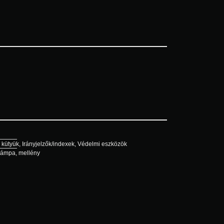
 kütyük
,
Irányjelzők/indexek
,
Védelmi eszközök
lámpa
,
mellény