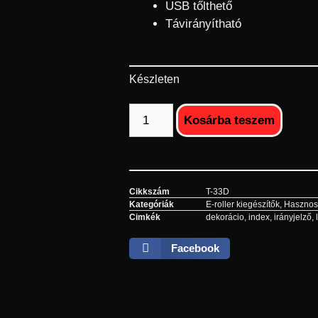
USB tőlthető
Távirányítható
Készleten
Kosárba teszem
Cikkszám
T-33D
Kategóriák
E-roller kiegészítők
,
Hasznos
Cimkék
dekorácio
,
index
,
irányjelző
,
Facebook