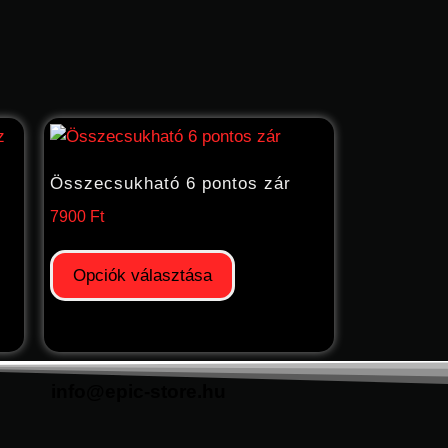
Összecsukható 6 pontos zár
7900
Ft
Opciók választása
info@epic-store.hu