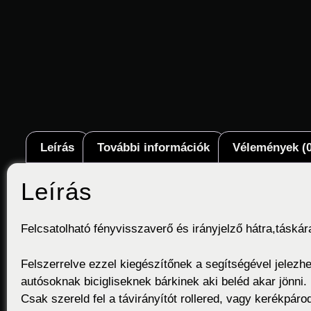
Leírás
További információk
Vélemények (0
Leírás
Felcsatolható fényvisszaverő és irányjelző hátra,táskár
Felszerrelve ezzel kiegészítőnek a segítségével jelezh
autósoknak bicigliseknek bárkinek aki beléd akar jönni.
Csak szereld fel a távirányítót rollered, vagy kerékpár