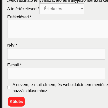
„Felcsatolható fényvisszaverő és irányjelző hátra,táská
A te értékelésed
*
Értékelésed
*
Név
*
E-mail
*
A nevem, e-mail címem, és weboldalcímem mentése
hozzászólásomhoz.