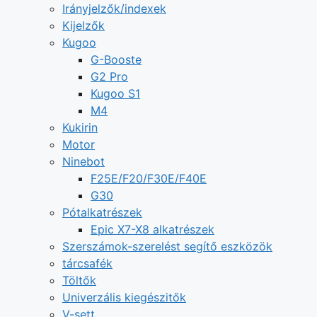
Irányjelzők/indexek
Kijelzők
Kugoo
G-Booste
G2 Pro
Kugoo S1
M4
Kukirin
Motor
Ninebot
F25E/F20/F30E/F40E
G30
Pótalkatrészek
Epic X7-X8 alkatrészek
Szerszámok-szerelést segítő eszközök
tárcsafék
Töltők
Univerzális kiegészitők
V-sett