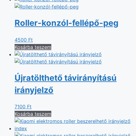
Roller-konzól-fellépő-peg
4500
Ft
Kosárba teszem
Újratölthető távirányítású
irányjelző
7100
Ft
Kosárba teszem