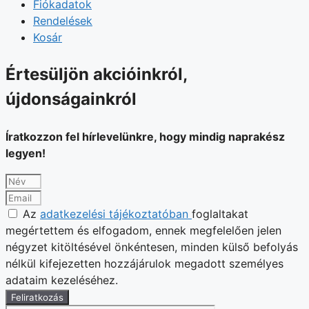
Fiókadatok
Rendelések
Kosár
Értesüljön akcióinkról,
újdonságainkról
Íratkozzon fel hírlevelünkre, hogy mindig naprakész
legyen!
Az
adatkezelési tájékoztatóban
foglaltakat
megértettem és elfogadom, ennek megfelelően jelen
négyzet kitöltésével önkéntesen, minden külső befolyás
nélkül kifejezetten hozzájárulok megadott személyes
adataim kezeléséhez.
Feliratkozás