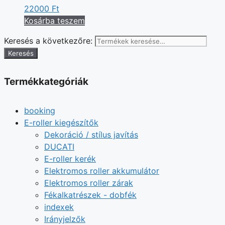
22000
Ft
Kosárba teszem
Keresés a következőre:
Keresés
Termékkategóriák
booking
E-roller kiegészítők
Dekoráció / stílus javítás
DUCATI
E-roller kerék
Elektromos roller akkumulátor
Elektromos roller zárak
Fékalkatrészek - dobfék
indexek
Irányjelzők