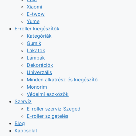
Xiaomi
E-twow
Yume
E-roller kiegészítők
Kategóriák
Gumik
Lakatok
Lámpák
Dekorációk
Univerzális
Minden alkatrész és kiegészítő
Monorim
Védelmi eszközök
Szervíz
E-roller szerviz Szeged
E-roller szigetelés
Blog
Kapcsolat