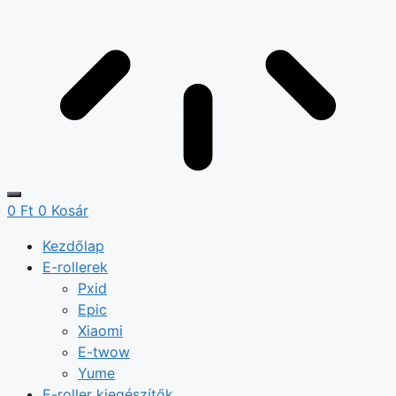
0
Ft
0
Kosár
Kezdőlap
E-rollerek
Pxid
Epic
Xiaomi
E-twow
Yume
E-roller kiegészítők