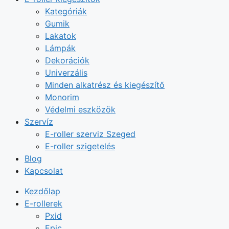
Kategóriák
Gumik
Lakatok
Lámpák
Dekorációk
Univerzális
Minden alkatrész és kiegészítő
Monorim
Védelmi eszközök
Szervíz
E-roller szerviz Szeged
E-roller szigetelés
Blog
Kapcsolat
Kezdőlap
E-rollerek
Pxid
Epic