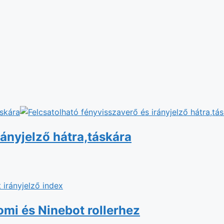
rányjelző hátra,táskára
omi és Ninebot rollerhez