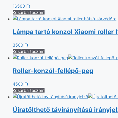
16500
Ft
Kosárba teszem
Lámpa tartó konzol Xiaomi roller 
3500
Ft
Kosárba teszem
Roller-konzól-fellépő-peg
4500
Ft
Kosárba teszem
Újratölthető távirányítású irányje