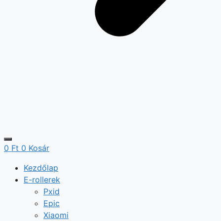
0
Ft
0
Kosár
Kezdőlap
E-rollerek
Pxid
Epic
Xiaomi