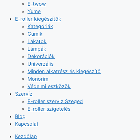
E-twow
Yume
E-roller kiegészítők
Kategóriák
Gumik
Lakatok
Lámpák
Dekorációk
Univerzális
Minden alkatrész és kiegészítő
Monorim
Védelmi eszközök
Szervíz
E-roller szerviz Szeged
E-roller szigetelés
Blog
Kapcsolat
Kezdőlap