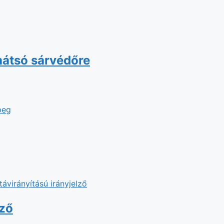
hátsó sárvédőre
lző