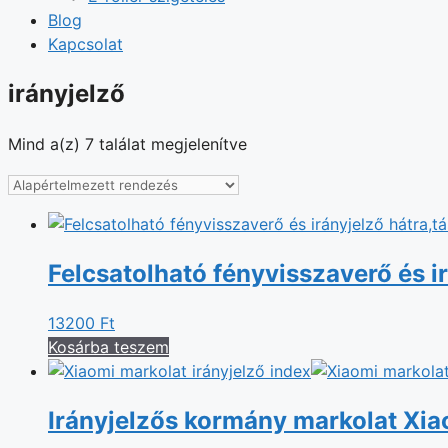
Blog
Kapcsolat
irányjelző
Mind a(z) 7 találat megjelenítve
Felcsatolható fényvisszaverő és i
13200
Ft
Kosárba teszem
Irányjelzős kormány markolat Xia