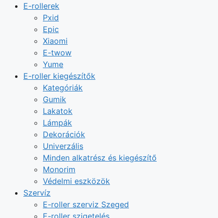
E-rollerek
Pxid
Epic
Xiaomi
E-twow
Yume
E-roller kiegészítők
Kategóriák
Gumik
Lakatok
Lámpák
Dekorációk
Univerzális
Minden alkatrész és kiegészítő
Monorim
Védelmi eszközök
Szervíz
E-roller szerviz Szeged
E-roller szigetelés