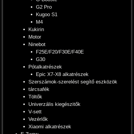
G2 Pro
Kugoo S1
M4
Kukirin
Motor
Ninebot
F25E/F20/F30E/F40E
G30
Pótalkatrészek
Epic X7-X8 alkatrészek
Szerszámok-szerelést segítő eszközök
tárcsafék
Töltők
Univerzális kiegészitők
V-sett
Vezérlők
Xiaomi alkatrészek