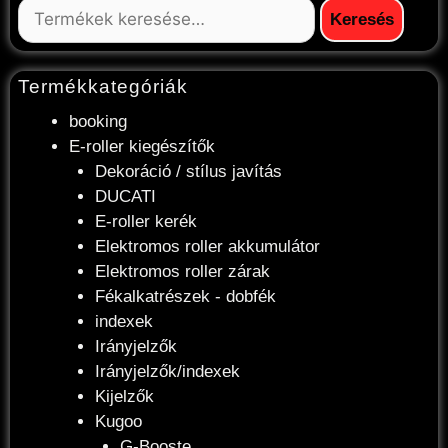
Keresés
Termékkategóriák
booking
E-roller kiegészítők
Dekoráció / stílus javítás
DUCATI
E-roller kerék
Elektromos roller akkumulátor
Elektromos roller zárak
Fékalkatrészek - dobfék
indexek
Irányjelzők
Irányjelzők/indexek
Kijelzők
Kugoo
G-Booste