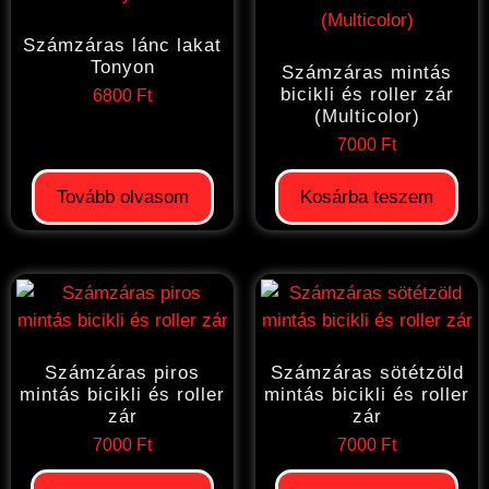
Számzáras lánc lakat
Tonyon
Számzáras mintás
bicikli és roller zár
6800
Ft
(Multicolor)
7000
Ft
Tovább olvasom
Kosárba teszem
Számzáras piros
Számzáras sötétzöld
mintás bicikli és roller
mintás bicikli és roller
zár
zár
7000
Ft
7000
Ft