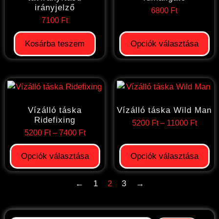
irányjelző
6800
Ft
7100
Ft
Kosárba teszem
Opciók választása
Vízálló táska
Vízálló táska Wild Man
Ridefixing
5200
Ft
–
11000
Ft
5200
Ft
–
7400
Ft
Opciók választása
Opciók választása
←
1
2
3
→