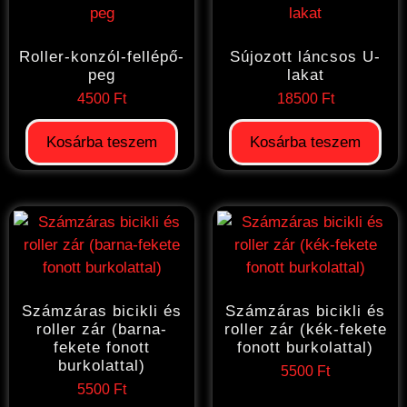
Roller-konzól-fellépő-
Sújozott láncsos U-
peg
lakat
4500
Ft
18500
Ft
Kosárba teszem
Kosárba teszem
Számzáras bicikli és
Számzáras bicikli és
roller zár (barna-
roller zár (kék-fekete
fekete fonott
fonott burkolattal)
burkolattal)
5500
Ft
5500
Ft