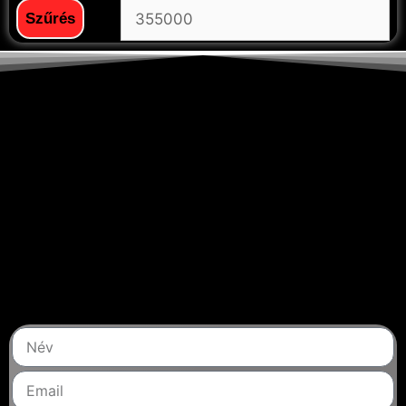
Szűrés
+36 30 123 1942
+36 30 509 6806
info@epic-store.hu
Elérhetőségek
Értesüljön akcióinkról,
újdonságainkról
Íratkozzon fel hírlevelünkre, hogy mindig naprakész
legyen!