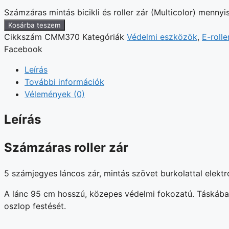
Számzáras mintás bicikli és roller zár (Multicolor) mennyi
Kosárba teszem
Cikkszám
CMM370
Kategóriák
Védelmi eszközök
,
E-rolle
Facebook
Leírás
További információk
Vélemények (0)
Leírás
Számzáras roller zár
5 számjegyes láncos zár, mintás szövet burkolattal elekt
A lánc 95 cm hosszú, közepes védelmi fokozatú. Táskában
oszlop festését.