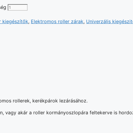
ség
r kiegészítők
,
Elektromos roller zárak
,
Univerzális kiegészi
romos rollerek, kerékpárok lezárásához.
, vagy akár a roller kormányoszlopára feltekerve is hordo