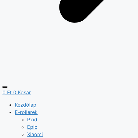
0
Ft
0
Kosár
Kezdőlap
E-rollerek
Pxid
Epic
Xiaomi