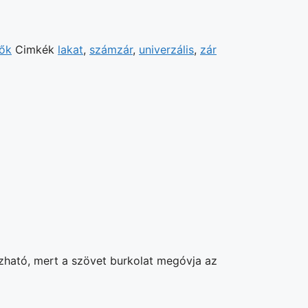
tők
Cimkék
lakat
,
számzár
,
univerzális
,
zár
zható, mert a szövet burkolat megóvja az