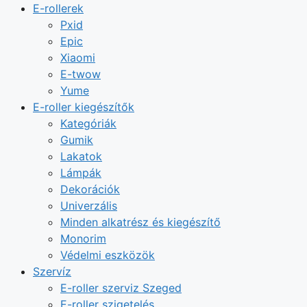
E-rollerek
Pxid
Epic
Xiaomi
E-twow
Yume
E-roller kiegészítők
Kategóriák
Gumik
Lakatok
Lámpák
Dekorációk
Univerzális
Minden alkatrész és kiegészítő
Monorim
Védelmi eszközök
Szervíz
E-roller szerviz Szeged
E-roller szigetelés