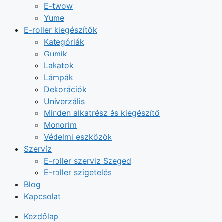
E-twow
Yume
E-roller kiegészítők
Kategóriák
Gumik
Lakatok
Lámpák
Dekorációk
Univerzális
Minden alkatrész és kiegészítő
Monorim
Védelmi eszközök
Szervíz
E-roller szerviz Szeged
E-roller szigetelés
Blog
Kapcsolat
Kezdőlap