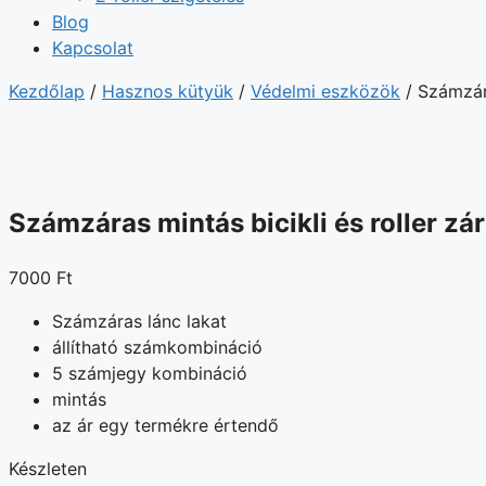
Blog
Kapcsolat
Kezdőlap
/
Hasznos kütyük
/
Védelmi eszközök
/ Számzára
Számzáras mintás bicikli és roller zár
7000
Ft
Számzáras lánc lakat
állítható számkombináció
5 számjegy kombináció
mintás
az ár egy termékre értendő
Készleten