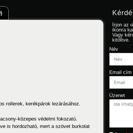
Kérdé
)
Írjon az 
ikonra ka
Vagy kér
kitöltve.
BICIKLI
Név
Email cím
 ZÁR
Üzenet
os rollerek, kerékpárok lezárásához.
lacsony-közepes védelmi fokozatú.
ve is hordozható, mert a szövet burkolat