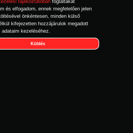
kezelési tájékoztatóban
foglaltakat
m és elfogadom, ennek megfelelően jelen
töltésével önkéntesen, minden külső
élkül kifejezetten hozzájárulok megadott
 adataim kezeléséhez.
Küldés