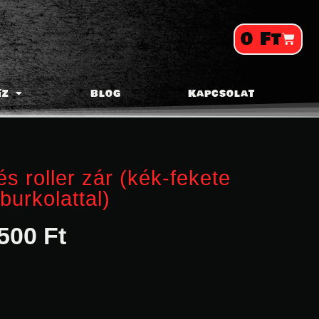
0
Ft
íz
Blog
Kapcsolat
és roller zár (kék-fekete
 burkolattal)
500
Ft