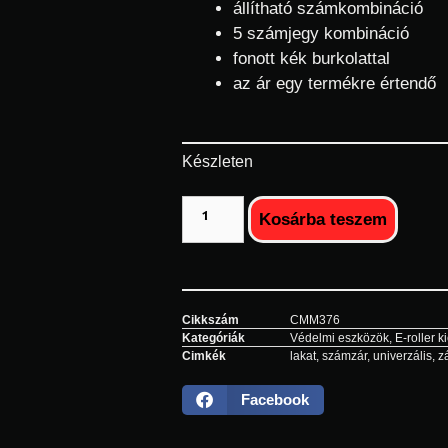
állítható számkombináció
5 számjegy kombináció
fonott kék burkolattal
az ár egy termékre értendő
Készleten
Kosárba teszem
Cikkszám
CMM376
Kategóriák
Védelmi eszközök
,
E-roller k
Cimkék
lakat
,
számzár
,
univerzális
,
z
Facebook