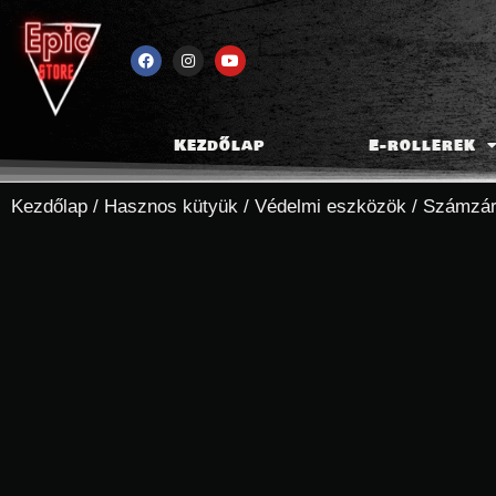
Kezdőlap
E-rollerek
Kezdőlap
/
Hasznos kütyük
/
Védelmi eszközök
/ Számzáras