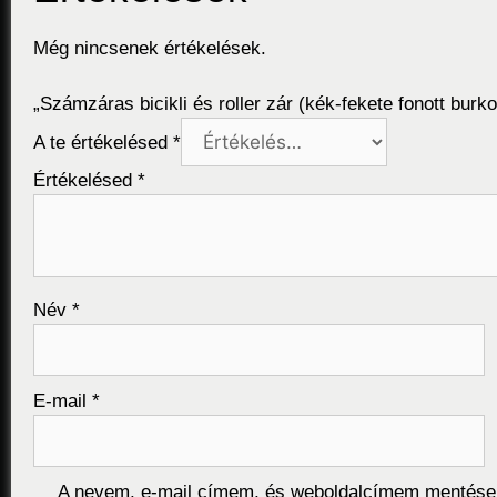
Még nincsenek értékelések.
„Számzáras bicikli és roller zár (kék-fekete fonott burko
A te értékelésed
*
Értékelésed
*
Név
*
E-mail
*
A nevem, e-mail címem, és weboldalcímem mentése