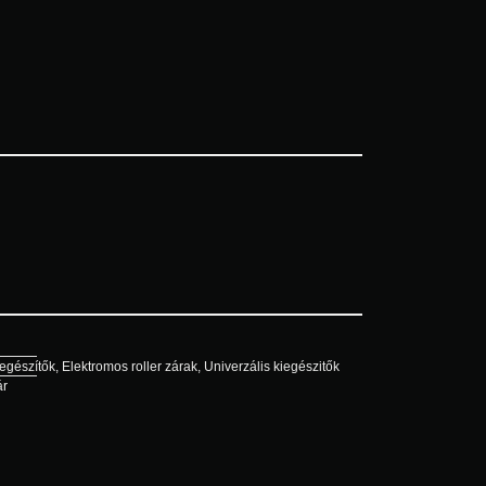
iegészítők
,
Elektromos roller zárak
,
Univerzális kiegészitők
ár