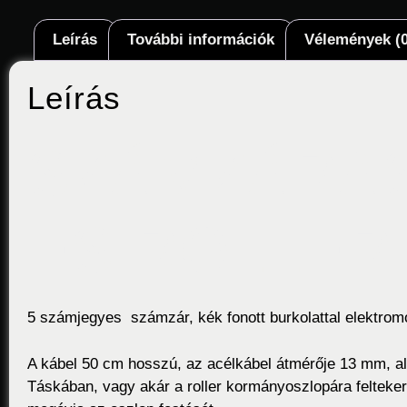
Leírás
További információk
Vélemények (0
Leírás
SZÁMZÁRAS 
ÉS ROLLER
5 számjegyes számzár, kék fonott burkolattal elektrom
A kábel 50 cm hosszú, az acélkábel átmérője 13 mm, a
Táskában, vagy akár a roller kormányoszlopára felteker