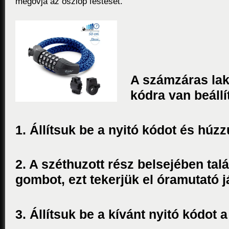
megóvja az oszlop festését.
A számzáras laka
kódra van beállí
1. Állítsuk be a nyitó kódot és húzz
2. A széthuzott rész belsejében tal
gombot, ezt tekerjük el óramutató j
3. Állítsuk be a kívánt nyitó kódot