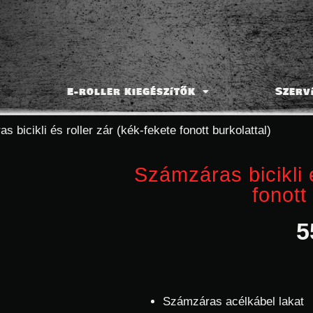
E-roller kiegészítők
Szerv
 bicikli és roller zár (kék-fekete fonott burkolattal)
Számzáras bicikli 
fonott
5
Számzáras acélkábel lakat