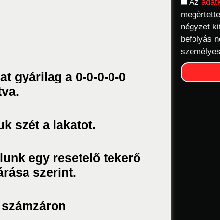
Az
adat
megértette
négyzet ki
befolyás n
személyes
t gyárilag a 0-0-0-0-0
tva.
uk szét a lakatot.
álunk egy resetelő tekerő
árása szerint.
 a számzáron