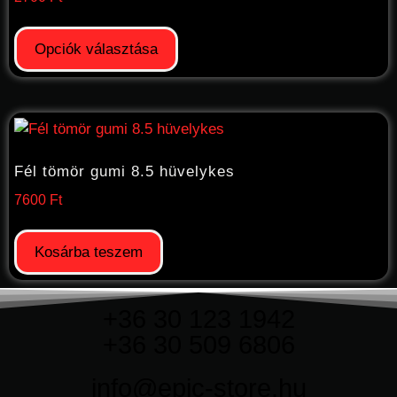
Opciók választása
Fél tömör gumi 8.5 hüvelykes
7600
Ft
Kosárba teszem
+36 30 123 1942
+36 30 509 6806
info@epic-store.hu