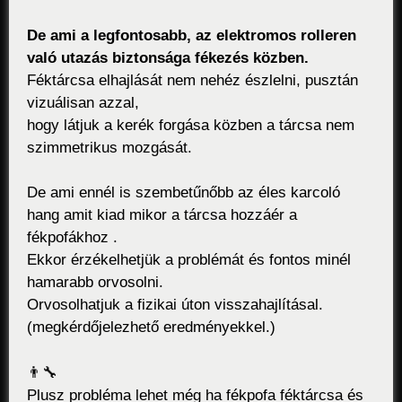
De ami a legfontosabb, az elektromos rolleren
való utazás biztonsága fékezés közben.
Féktárcsa elhajlását nem nehéz észlelni, pusztán
vizuálisan azzal,
hogy látjuk a kerék forgása közben a tárcsa nem
szimmetrikus mozgását.
De ami ennél is szembetűnőbb az éles karcoló
hang amit kiad mikor a tárcsa hozzáér a
fékpofákhoz .
Ekkor érzékelhetjük a problémát és fontos minél
hamarabb orvosolni.
Orvosolhatjuk a fizikai úton visszahajlításal.
(megkérdőjelezhető eredményekkel.)
👨‍🔧
Plusz probléma lehet még ha fékpofa féktárcsa és