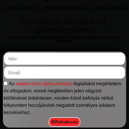
Elérhetőségek
Értesüljön akcióinkról,
újdonságainkról
Íratkozzon fel hírlevelünkre, hogy mindig naprakész
legyen!
Az
adatkezelési tájékoztatóban
foglaltakat megértettem
és elfogadom, ennek megfelelően jelen négyzet
kitöltésével önkéntesen, minden külső befolyás nélkül
kifejezetten hozzájárulok megadott személyes adataim
kezeléséhez.
Feliratkozás