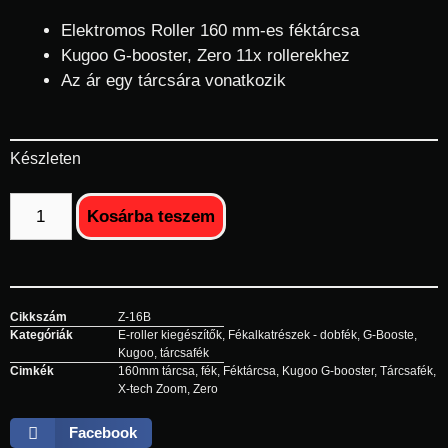
Elektromos Roller 160 mm-es féktárcsa
Kugoo G-booster, Zero 11x rollerekhez
Az ár egy tárcsára vonatkozik
Készleten
Kosárba teszem
Cikkszám
Z-16B
Kategóriák
E-roller kiegészítők
,
Fékalkatrészek - dobfék
,
G-Booste
,
Kugoo
,
tárcsafék
Cimkék
160mm tárcsa
,
fék
,
Féktárcsa
,
Kugoo G-booster
,
Tárcsafék
,
X-tech Zoom
,
Zero
Facebook