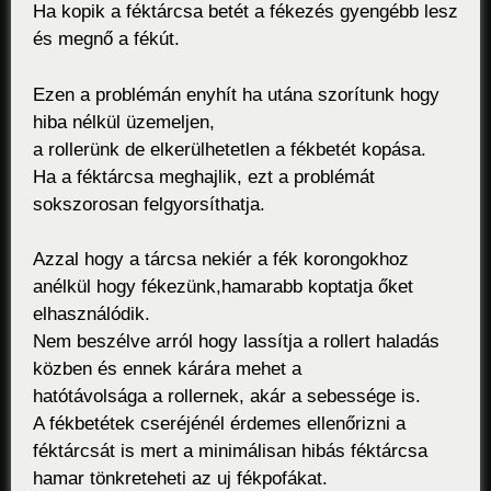
Ha kopik a féktárcsa betét a fékezés gyengébb lesz
és megnő a fékút.
Ezen a problémán enyhít ha utána szorítunk hogy
hiba nélkül üzemeljen,
a rollerünk de elkerülhetetlen a fékbetét kopása.
Ha a féktárcsa meghajlik, ezt a problémát
sokszorosan felgyorsíthatja.
Azzal hogy a tárcsa nekiér a fék korongokhoz
anélkül hogy fékezünk,hamarabb koptatja őket
elhasználódik.
Nem beszélve arról hogy lassítja a rollert haladás
közben és ennek kárára mehet a
hatótávolsága a rollernek, akár a sebessége is.
A fékbetétek cseréjénél érdemes ellenőrizni a
féktárcsát is mert a minimálisan hibás féktárcsa
hamar tönkreteheti az uj fékpofákat.