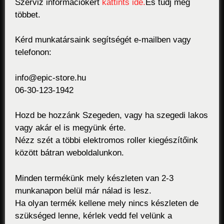
Szerviz információkért
kattints ide.
És tudj meg
többet.
Kérd munkatársaink segítségét e-mailben vagy
telefonon:
info@epic-store.hu
06-30-123-1942
Hozd be hozzánk Szegeden, vagy ha szegedi lakos
vagy akár el is megyünk érte.
Nézz szét a többi elektromos roller kiegészítőink
között bátran weboldalunkon.
Minden termékünk mely készleten van 2-3
munkanapon belül már nálad is lesz.
Ha olyan termék kellene mely nincs készleten de
szükséged lenne, kérlek vedd fel velünk a