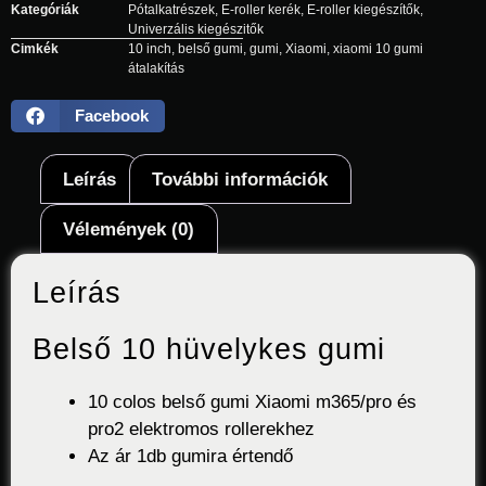
Kategóriák
Pótalkatrészek
,
E-roller kerék
,
E-roller kiegészítők
,
Univerzális kiegészitők
Cimkék
10 inch
,
belső gumi
,
gumi
,
Xiaomi
,
xiaomi 10 gumi
átalakítás
Facebook
Leírás
További információk
Vélemények (0)
Leírás
Belső 10 hüvelykes gumi
10 colos belső gumi Xiaomi m365/pro és
pro2 elektromos rollerekhez
Az ár 1db gumira értendő