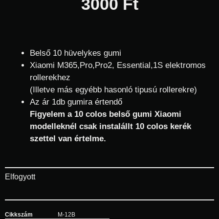
3000
Ft
Belső 10 hüvelykes gumi
Xiaomi M365,Pro,Pro2, Essential,1S elektromos
rollerekhez
(Illetve más egyébb hasonló tipusú rollerekre)
Az ár 1db gumira értendő
Figyelem a 10 colos belső gumi Xiaomi
modelleknél csak instalállt 10 colos kerék
szettel van értelme.
Elfogyott
Cikkszám
M-12B