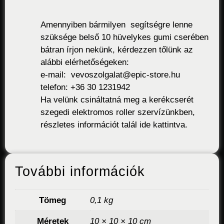
Amennyiben bármilyen segítségre lenne
szüksége belső 10 hüvelykes gumi cserében
bátran írjon nekünk, kérdezzen tőlünk az
alábbi elérhetőségeken:
e-mail:
vevoszolgalat@epic-store.hu
telefon:
+36 30 1231942
Ha velünk csináltatná meg a kerékcserét
szegedi elektromos roller szervízünkben,
részletes információt talál
ide kattintva
.
További információk
Tömeg
0,1 kg
Méretek
10 × 10 × 10 cm