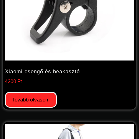
Xiaomi csengő és beakasztó
4200
Ft
Tovább olvasom