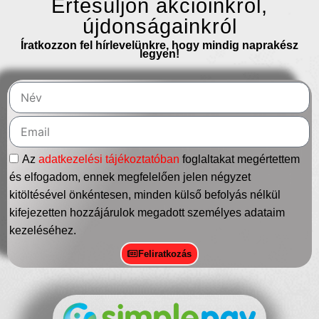
Értesüljön akcióinkról,
újdonságainkról
Íratkozzon fel hírlevelünkre, hogy mindig naprakész
legyen!
Az
adatkezelési tájékoztatóban
foglaltakat megértettem
és elfogadom, ennek megfelelően jelen négyzet
kitöltésével önkéntesen, minden külső befolyás nélkül
kifejezetten hozzájárulok megadott személyes adataim
kezeléséhez.
Feliratkozás