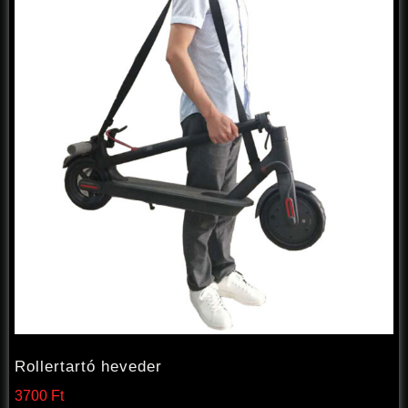
Rollertartó heveder
3700
Ft