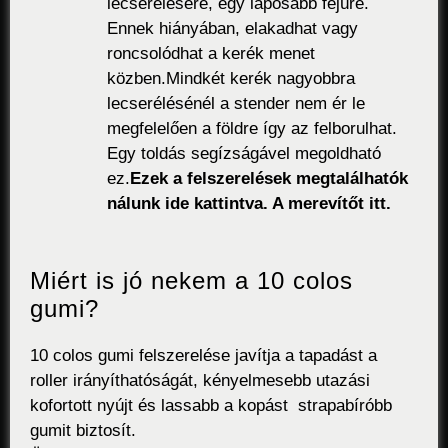
lecserélésére, egy laposabb fejüre.
Ennek hiányában, elakadhat vagy
roncsolódhat a kerék menet
közben.
Mindkét kerék nagyobbra
lecserélésénél a stender nem ér le
megfelelően a földre így az felborulhat.
Egy toldás segízságável megoldható
ez.
Ezek a felszerelések megtalálhatók
nálunk ide
kattintva.
A merevítőt
itt.
Miért is jó nekem a 10 colos
gumi?
10 colos gumi felszerelése javítja a tapadást a
roller irányíthatóságát, kényelmesebb utazási
kofortott nyújt és lassabb a kopást strapabíróbb
gumit biztosít.