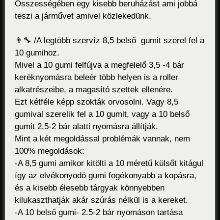
Összességében egy kisebb beruházást ami jobbá
teszi a járművet amivel közlekedünk.
👨‍🔧 /A legtöbb szervíz 8,5 belső gumit szerel fel a
10 gumihoz.
Mivel a 10 gumi felfújva a megfelelő 3,5 -4 bár
keréknyomásra beleér több helyen is a roller
alkatrészeibe, a magasító szettek ellenére.
Ezt kétféle képp szokták orvosolni. Vagy 8,5
gumival szerelik fel a 10 gumit, vagy a 10 belső
gumit 2,5-2 bár alatti nyomásra állítják.
Mint a két megoldással problémák vannak, nem
100% megoldások:
-A 8,5 gumi amikor kitölti a 10 méretű külsőt kitágul
így az elvékonyodó gumi fogékonyabb a kopásra,
és a kisebb élesebb tárgyak könnyebben
kilukaszthatják akár szúrás nélkül is a kereket.
-A 10 belső gumi- 2.5-2 bár nyomáson tartása