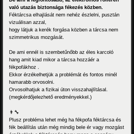
való utazás biztonsága fékezés közben.
Féktárcsa elhajlását nem nehéz észlelni, pusztán
vizuálisan azzal,
hogy látjuk a kerék forgása közben a tárcsa nem
szimmetrikus mozgását.
De ami ennél is szembetűnőbb az éles karcoló
hang amit kiad mikor a tárcsa hozzáér a
fékpofákhoz .
Ekkor érzékelhetjük a problémát és fontos minél
hamarabb orvosolni.
Orvosolhatjuk a fizikai úton visszahajlításal.
(megkérdőjelezhető eredményekkel.)
👨‍🔧
Plusz probléma lehet még ha fékpofa féktárcsa és
fék beállítás után még mindig bele ér vagy mozgást