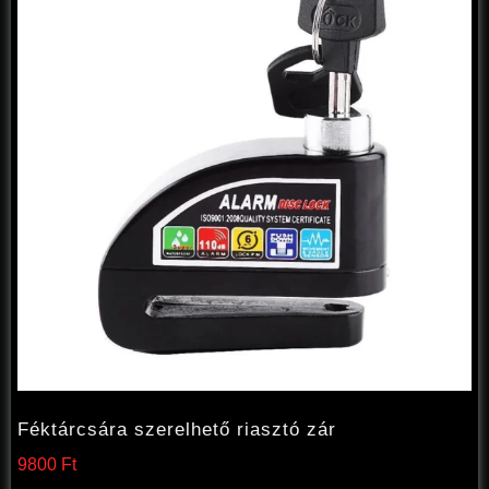
Féktárcsára szerelhető riasztó zár
9800
Ft