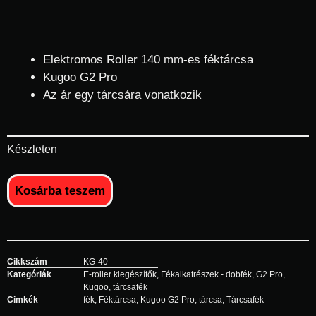
Elektromos Roller 140 mm-es féktárcsa
Kugoo G2 Pro
Az ár egy tárcsára vonatkozik
Készleten
Kosárba teszem
Cikkszám
KG-40
Kategóriák
E-roller kiegészítők
,
Fékalkatrészek - dobfék
,
G2 Pro
,
Kugoo
,
tárcsafék
Cimkék
fék
,
Féktárcsa
,
Kugoo G2 Pro
,
tárcsa
,
Tárcsafék