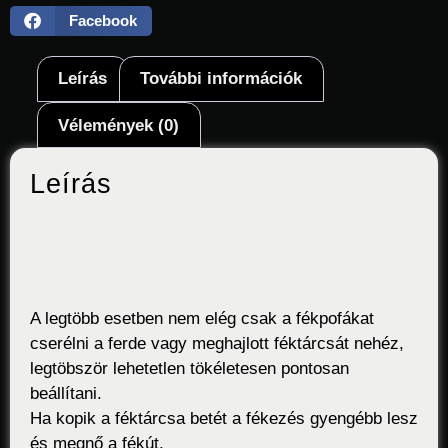
Facebook
Leírás
További információk
Vélemények (0)
Leírás
Elektromos Roller 140 mm-es
féktárcsa Kugoo G2 Pro
A legtöbb esetben nem elég csak a fékpofákat
cserélni a ferde vagy meghajlott féktárcsát nehéz,
legtöbször lehetetlen tökéletesen pontosan
beállítani.
Ha kopik a féktárcsa betét a fékezés gyengébb lesz
és megnő a fékút.