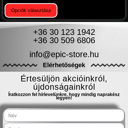
Opciók választása
+36 30 123 1942
+36 30 509 6806
info@epic-store.hu
Elérhetőségek
Értesüljön akcióinkról,
újdonságainkról
Íratkozzon fel hírlevelünkre, hogy mindig naprakész
legyen!