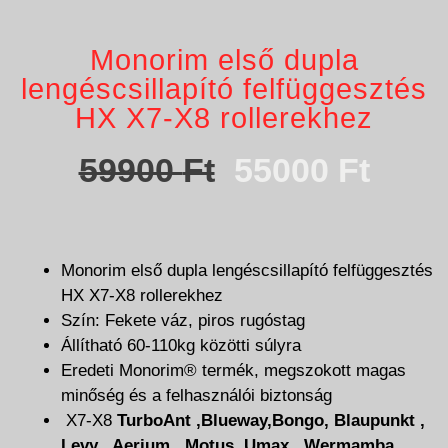
Monorim első dupla
lengéscsillapító felfüggesztés
HX X7-X8 rollerekhez
59900
Ft
55000
Ft
Monorim első dupla lengéscsillapító felfüggesztés
HX X7-X8 rollerekhez
Szín: Fekete váz, piros rugóstag
Állítható 60-110kg közötti súlyra
Eredeti Monorim® termék, megszokott magas
minőség és a felhasználói biztonság
X7-X8
TurboAnt ,Blueway,Bongo, Blaupunkt ,
Levy , Aerium , Motus ,Umax , Wermamba,