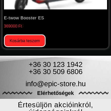
E-twow Booster ES
369000
Ft
Kosárba teszem
+36 30 123 1942
+36 30 509 6806
info@epic-store.hu
Elérhetőségek
Értesüljön akcióinkról,