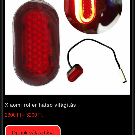
Xiaomi roller hátsó világítás
2300
Ft
–
3200
Ft
Opciók választása