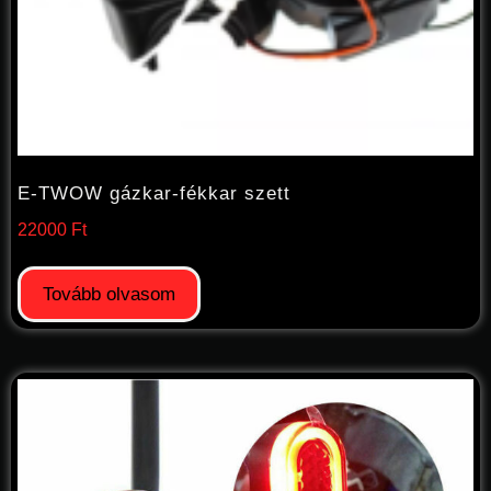
E-TWOW gázkar-fékkar szett
22000
Ft
Tovább olvasom