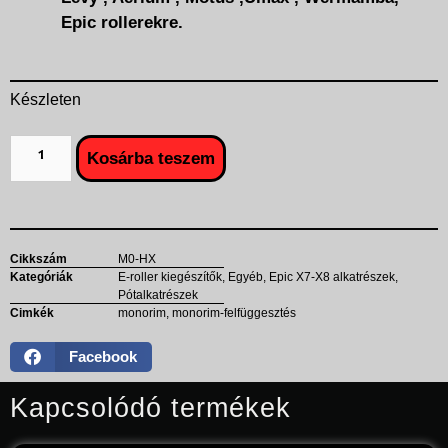
Epic rollerekre.
Készleten
Kosárba teszem
Cikkszám
M0-HX
Kategóriák
E-roller kiegészítők
,
Egyéb
,
Epic X7-X8 alkatrészek
,
Pótalkatrészek
Cimkék
monorim
,
monorim-felfüggesztés
Facebook
Kapcsolódó termékek