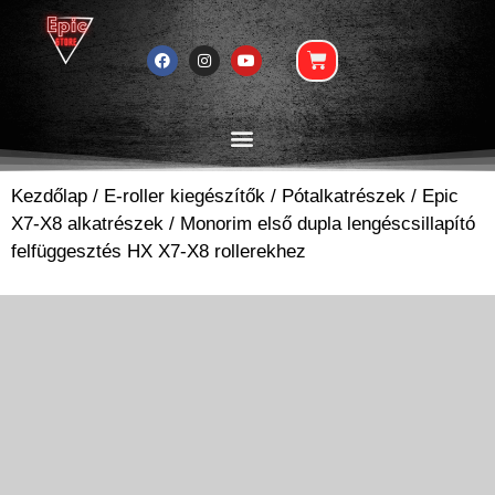
Kezdőlap
/
E-roller kiegészítők
/
Pótalkatrészek
/
Epic
X7-X8 alkatrészek
/ Monorim első dupla lengéscsillapító
felfüggesztés HX X7-X8 rollerekhez