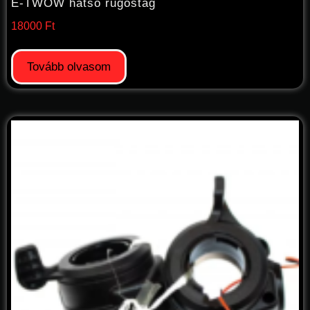
E-TWOW hátsó rugóstag
18000
Ft
Tovább olvasom