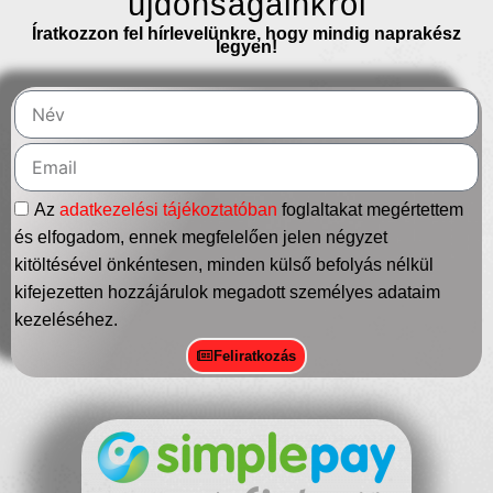
újdonságainkról
Íratkozzon fel hírlevelünkre, hogy mindig naprakész
legyen!
Az
adatkezelési tájékoztatóban
foglaltakat megértettem
és elfogadom, ennek megfelelően jelen négyzet
kitöltésével önkéntesen, minden külső befolyás nélkül
kifejezetten hozzájárulok megadott személyes adataim
kezeléséhez.
Feliratkozás