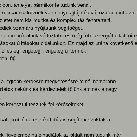
olcon, amelyet bármikor le tudunk venni.
ronikai eszköznek van ennyi fajtája és változatai mint az e
zletet nem kis munka és komplexitás fenntartani.
ediek számára nyújtsunk segítséget.
n amin próbálunk változtatni és még több energiát elkülöníte
sokat újításokat oldalunkon. Ez majd az utána következő év
llesleg rengeteg, rengeteg új termék.
eden.
👐
k a legtöbb kérdésre megkeresésre minél hamarabb
tatok nekünk és kérdeztetek tőlünk aminek a nagy
.
 keresztül teszitek fel kéréseiteket.
sát, probléma esetén fotók is segíteni szoktak a
k figyelembe ha elhadjátok az oldalt nem tudunk már