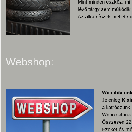
Mint minden eszköz, min
lévő tárgy sem működik 
Az alkatrészek mellet so
Webshop:
Weboldalunk
Jelenleg
Kixi
alkatrészünk
Weboldalunkon
Összesen 22 
Ezeket és még