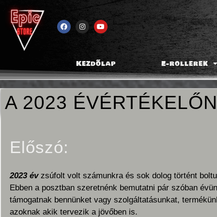
Kezdőlap
E-rollerek
A 2023 ÉVÉRTÉKELŐ
Előszó:
2023 év
zsúfolt volt számunkra és sok dolog történt bolt
Ebben a posztban szeretnénk bemutatni pár szóban évünk
támogatnak bennünket vagy szolgáltatásunkat, termékünke
azoknak akik tervezik a jövőben is.