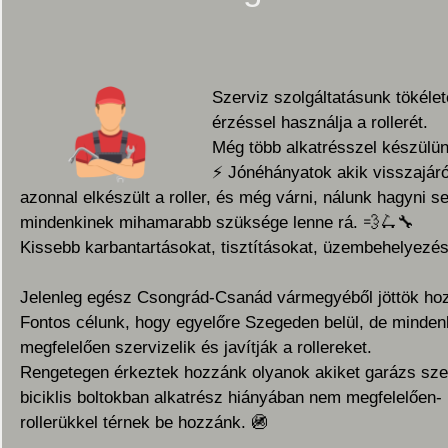
Szerviz szolgáltatásunk tökélet
érzéssel használja a rollerét.
Még több alkatrésszel készülünk
⚡️
Jónéhányatok akik visszajáró
azonnal elkészült a roller, és még várni, nálunk hagyni se
mindenkinek mihamarabb szüksége lenne rá.
💨
🛴
🔧
Kissebb karbantartásokat, tisztításokat, üzembehelyezés
Jelenleg egész Csongrád-Csanád vármegyéből jöttök hozzá
Fontos célunk, hogy egyelőre Szegeden belül, de mindenk
megfelelően szervizelik és javítják a rollereket.
Rengetegen érkeztek hozzánk olyanok akiket garázs szerv
biciklis boltokban alkatrész hiányában nem megfelelően-
rollerükkel térnek be hozzánk.
🚳