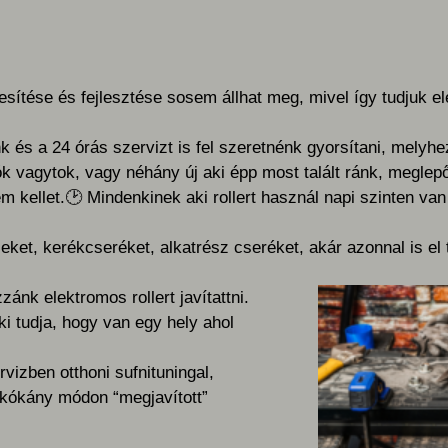
esítése és fejlesztése sosem állhat meg, mivel így tudjuk e
 és a 24 órás szervizt is fel szeretnénk gyorsítani, melyhe
k vagytok, vagy néhány új aki épp most talált ránk, meglepő
m kellet.
🕑
Mindenkinek aki rollert használ napi szinten va
eket, kerékcseréket, alkatrész cseréket, akár azonnal is el
nk elektromos rollert javítattni.
i tudja, hogy van egy hely ahol
izben otthoni sufnituningal,
 kókány módon “megjavított”