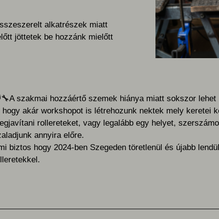
sszeszerelt alkatrészek miatt
lőtt jöttetek be hozzánk mielőtt
‍🔧
A szakmai hozzáértő szemek hiánya miatt sokszor lehet n
 hogy akár workshopot is létrehozunk nektek mely keretei k
gjavítani rollereteket, vagy legalább egy helyet, szerszámok
aladjunk annyira előre.
i biztos hogy 2024-ben Szegeden töretlenül és újabb lendül
lleretekkel.