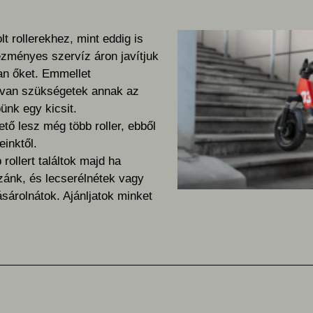
lt rollerekhez, mint eddig is
ezményes szervíz áron javítjuk
ban őket. Emmellet
 van szükségetek annak az
pünk egy kicsit.
tő lesz még több roller, ebből
inktől.
rollert találtok majd ha
zánk, és lecserélnétek vagy
vásárolnátok.
Ajánljatok minket