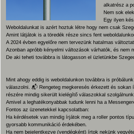
alkatrész a p
Nem sok elekt
Egy ilyen kés
Weboldalunkat is azért hoztuk létre hogy nem csak Szeg
Amint látjátok is a töredék része sincs fent weboldalunko
A 2024 évben egyelőre nem tervezünk hatalmas változtatá
Azonban apróbb kényelmi változások várhatók, és nem me
De aki teheti továbbra is látogasson el üzletünkbe Szeg
Mint ahogy eddig is weboldalunkon továbbra is próbálun
válaszolni.
📬
Rengeteg megkeresés érkezett és sokan ír
részére mindig sikerült kielégítő válaszokkal szolgálnunk
Amivel a leghatékonyabbak tudunk lenni ha a Messengeren
Fontos az üzenetekkel kapcsolatban:
Ha kérdésetek van mindig írjátok meg a roller pontos típu
gyorsabb kommunikáció érdekében.
Ha nem bejelentkezve (vendégként) írtok nekünk vegyéte