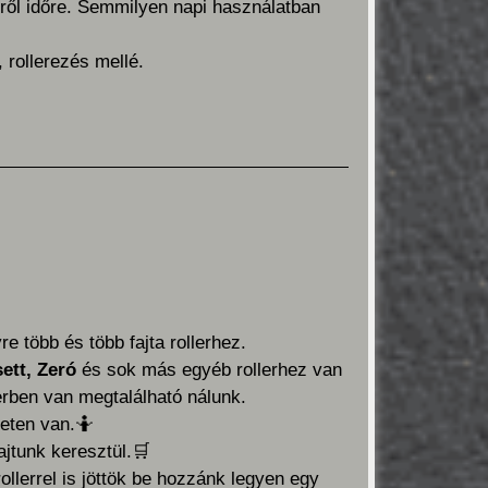
ről időre. Semmilyen napi használatban
 rollerezés mellé.
re több és több fajta rollerhez.
ett, Zeró
és sok más egyéb rollerhez van
rben van megtalálható nálunk.
eten van.
🤷
jtunk keresztül.
🛒
ollerrel is jöttök be hozzánk legyen egy