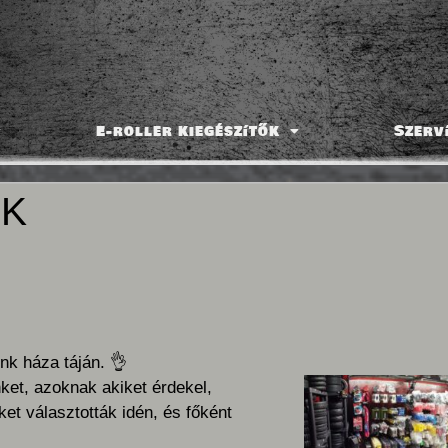
E-roller kiegészítők
Szerv
NK
unk háza táján.
👌
et, azoknak akiket érdekel,
t választották idén, és főként