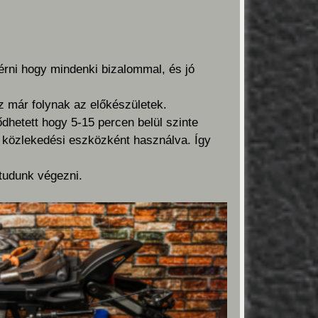
lérni hogy mindenki bizalommal, és jó
z már folynak az előkészületek.
dhetett hogy 5-15 percen belül szinte
n közlekedési eszközként használva. Így
 tudunk végezni.