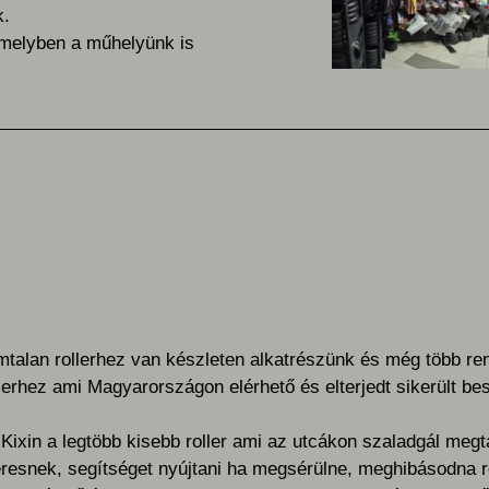
k.
, amelyben a műhelyünk is
talan rollerhez van készleten alkatrészünk és még több ren
lerhez ami Magyarországon elérhető és elterjedt sikerült be
Kixin a legtöbb kisebb roller ami az utcákon szaladgál megt
eresnek, segítséget nyújtani ha megsérülne, meghibásodna r