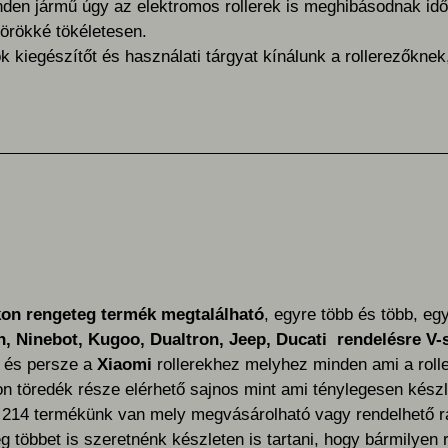
den jármű úgy az elektromos rollerek is meghibásodnak idő
örökké tökéletesen.
k kiegészítőt és használati tárgyat kínálunk a rollerezőknek,
on rengeteg termék megtalálható
, egyre több és több, egy
n, Ninebot, Kugoo, Dualtron, Jeep, Ducati rendelésre V-s
, és persze a
Xiaomi
rollerekhez melyhez minden ami a rolle
 töredék része elérhető sajnos mint ami ténylegesen készl
214 termékünk van mely megvásárolható vagy rendelhető ra
 többet is szeretnénk készleten is tartani, hogy bármilyen r