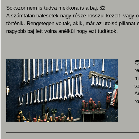
Sokszor nem is tudva mekkora is a baj.
🙊
A számtalan balesetek nagy része rosszul kezelt, vagy ö
történik. Rengetegen voltak, akik, már az utolsó pillanat e
nagyobb baj lett volna anélkül hogy ezt tudtátok.
🧑
re
me
sz
Am
ro