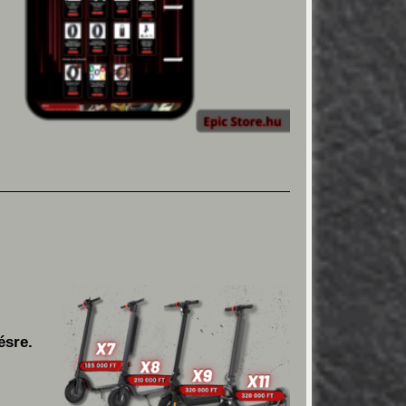
ésre.