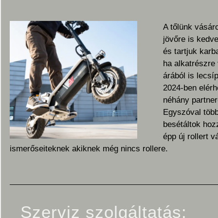
A tőlünk vásáro
jövőre is kedv
és tartjuk kar
ha alkatrészre
árából is lecsí
2024-ben elérhe
néhány partnere
Egyszóval több 
besétáltok hoz
épp új rollert 
ismerőseiteknek akiknek még nincs rollere.
Szerviz szolgáltatás: