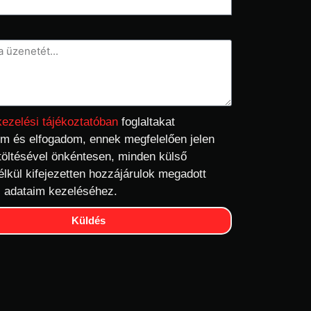
kezelési tájékoztatóban
foglaltakat
m és elfogadom, ennek megfelelően jelen
töltésével önkéntesen, minden külső
élkül kifejezetten hozzájárulok megadott
 adataim kezeléséhez.
Küldés