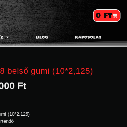
0
Ft
íz
Blog
Kapcsolat
8 belső gumi (10*2,125)
000
Ft
umi (10*2,125)
értendő