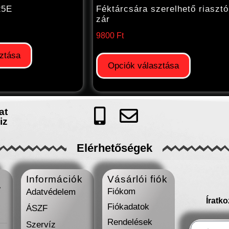
25E
Féktárcsára szerelhető riasztó
zár
9800
Ft
ztása
Opciók választása
at
iz
Elérhetőségek
Információk
Vásárlói fiók
7
Fiókom
Adatvédelem
Íratk
Fiókadatok
ÁSZF
Rendelések
Szervíz