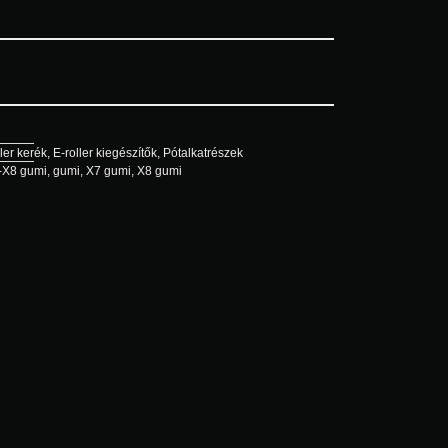
ller kerék
,
E-roller kiegészítők
,
Pótalkatrészek
-X8 gumi
,
gumi
,
X7 gumi
,
X8 gumi