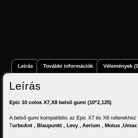
Leírás
További információk
Vélemények (0
Leírás
Epic 10 colos X7,X8 belső gumi (10*2,125)
A belső gumi kompatibilis az Epic X7 és X8 rollerekhe
T
urboAnt , Blaupunkt , Levy , Aerium , Motus ,Um