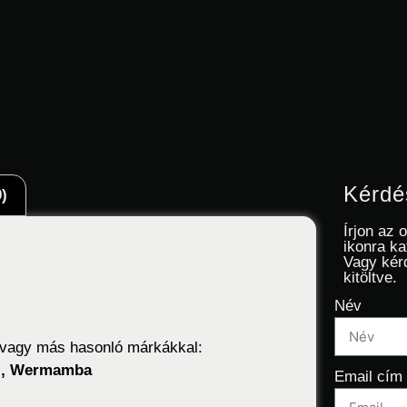
Kérdé
)
Írjon az 
ikonra ka
Vagy kér
kitöltve.
Név
z vagy más hasonló márkákkal:
ax , Wermamba
Email cím