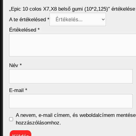
„Epic 10 colos X7,X8 belső gumi (10*2,125)” értékelése
A te értékelésed
*
Értékelésed
*
Név
*
E-mail
*
A nevem, e-mail címem, és weboldalcímem mentése
hozzászólásomhoz.