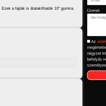
Ezek a fajták is átalakíthatók 10″ gumira.
Üzenet
Az
adat
megértette
négyzet ki
befolyás n
személyes