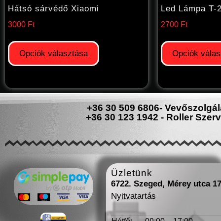
Hátsó sárvédő Xiaomi
Led Lámpa T-
3000
Ft
2700
Ft
Opciók választása
Opciók válas
+36 30 509 6806- Vevőszolgál
+36 30 123 1942 - Roller Szerv
Üzletünk
6722. Szeged, Mérey utca 1
Nyitvatartás