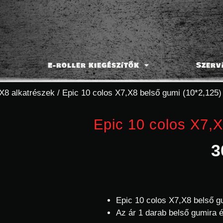
E-roller kiegészítők
Szerv
X8 alkatrészek
/ Epic 10 colos X7,X8 belső gumi (10*2,125)
Epic 10 colos X7,X
3
Epic 10 colos X7,X8 belső g
Az ár 1 darab belső gumira 