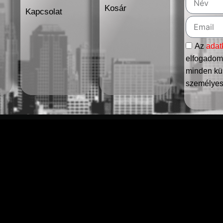
Kosár
Kapcsolat
Az
adat
elfogadom,
minden kül
személyes