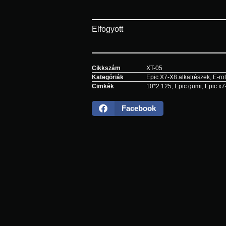
Elfogyott
Cikkszám
XT-05
Kategóriák
Epic X7-X8 alkatrészek
,
E-ro
Cimkék
10*2.125
,
Epic gumi
,
Epic x7
Facebook