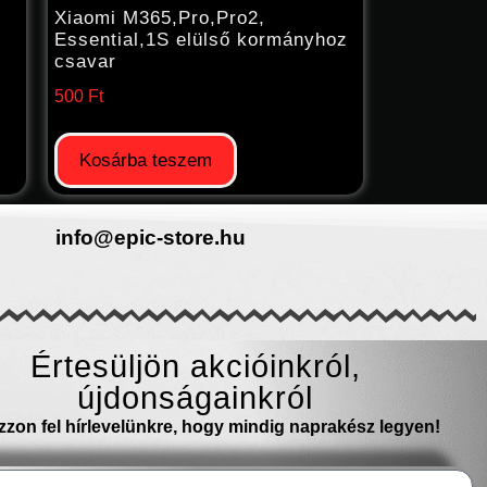
Xiaomi M365,Pro,Pro2,
Essential,1S elülső kormányhoz
csavar
500
Ft
Kosárba teszem
info@epic-store.hu
Értesüljön akcióinkról,
újdonságainkról
ozzon fel hírlevelünkre, hogy mindig naprakész legyen!