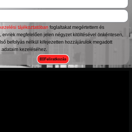
kezelési tájékoztatóban
foglaltakat megértettem és
 ennek megfelelően jelen négyzet kitöltésével önkéntesen,
ső befolyás nélkül kifejezetten hozzájárulok megadott
 adataim kezeléséhez.
Feliratkozás