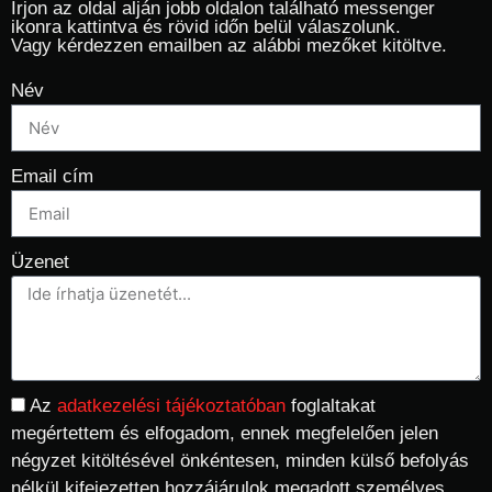
Írjon az oldal alján jobb oldalon található messenger
ikonra kattintva és rövid időn belül válaszolunk.
Vagy kérdezzen emailben az alábbi mezőket kitöltve.
Név
Email cím
Üzenet
Az
adatkezelési tájékoztatóban
foglaltakat
megértettem és elfogadom, ennek megfelelően jelen
négyzet kitöltésével önkéntesen, minden külső befolyás
nélkül kifejezetten hozzájárulok megadott személyes