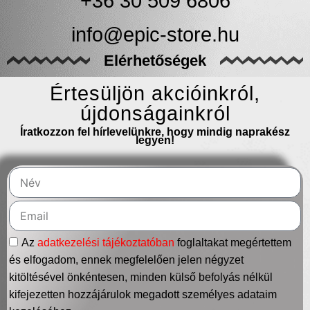
+36 30 509 6806
info@epic-store.hu
Elérhetőségek
Értesüljön akcióinkról,
újdonságainkról
Íratkozzon fel hírlevelünkre, hogy mindig naprakész
legyen!
Az
adatkezelési tájékoztatóban
foglaltakat megértettem
és elfogadom, ennek megfelelően jelen négyzet
kitöltésével önkéntesen, minden külső befolyás nélkül
kifejezetten hozzájárulok megadott személyes adataim