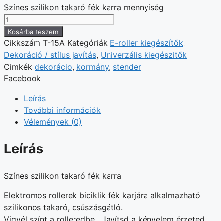
Színes szilikon takaró fék karra mennyiség
Kosárba teszem
Cikkszám
T-15A
Kategóriák
E-roller kiegészítők
,
Dekoráció / stílus javítás
,
Univerzális kiegészitők
Cimkék
dekorácio
,
kormány
,
stender
Facebook
Leírás
További információk
Vélemények (0)
Leírás
Színes szilikon takaró fék karra
Elektromos rollerek biciklik fék karjára alkalmazható
szilikonos takaró, csúszásgátló.
Vigyél színt a rolleredbe. Javítsd a kényelem érzeted