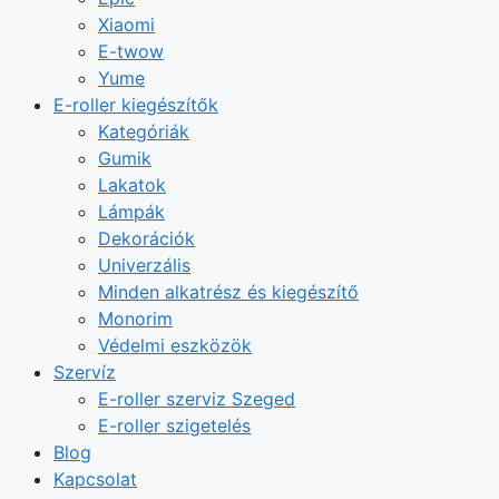
Xiaomi
E-twow
Yume
E-roller kiegészítők
Kategóriák
Gumik
Lakatok
Lámpák
Dekorációk
Univerzális
Minden alkatrész és kiegészítő
Monorim
Védelmi eszközök
Szervíz
E-roller szerviz Szeged
E-roller szigetelés
Blog
Kapcsolat