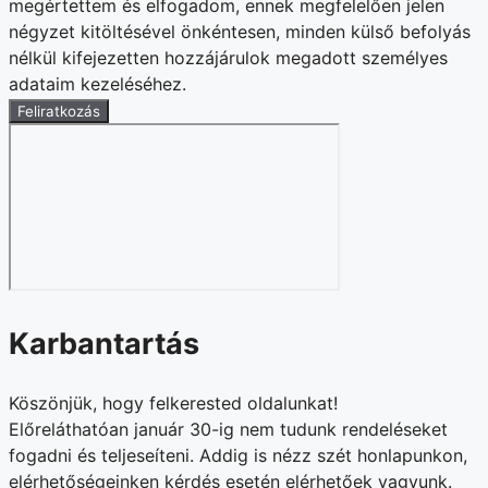
megértettem és elfogadom, ennek megfelelően jelen
négyzet kitöltésével önkéntesen, minden külső befolyás
nélkül kifejezetten hozzájárulok megadott személyes
adataim kezeléséhez.
Feliratkozás
Karbantartás
Köszönjük, hogy felkerested oldalunkat!
Előreláthatóan január 30-ig nem tudunk rendeléseket
fogadni és teljeseíteni. Addig is nézz szét honlapunkon,
elérhetőségeinken kérdés esetén elérhetőek vagyunk.