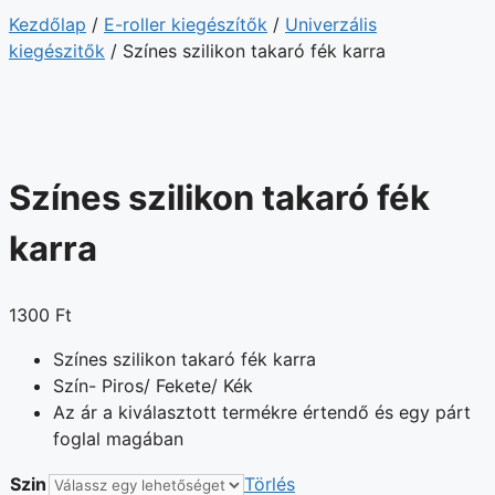
Kezdőlap
/
E-roller kiegészítők
/
Univerzális
kiegészitők
/ Színes szilikon takaró fék karra
Színes szilikon takaró fék
karra
1300
Ft
Színes szilikon takaró fék karra
Szín- Piros/ Fekete/ Kék
Az ár a kiválasztott termékre értendő és egy párt
foglal magában
Szin
Törlés