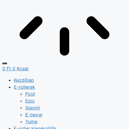
0
Ft
0
Kosár
Kezdőlap
E-rollerek
Pxid
Epic
Xiaomi
E-twow
Yume
E-roller kiegészítők