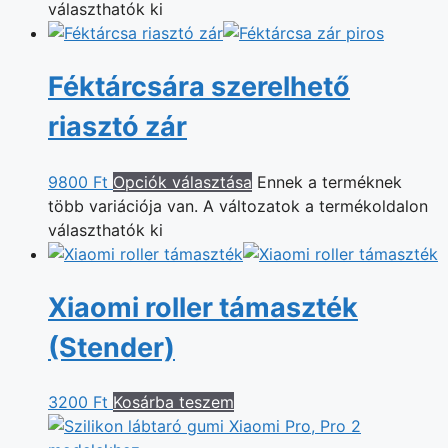
választhatók ki
Féktárcsára szerelhető
riasztó zár
9800
Ft
Opciók választása
Ennek a terméknek
több variációja van. A változatok a termékoldalon
választhatók ki
Xiaomi roller támaszték
(Stender)
3200
Ft
Kosárba teszem