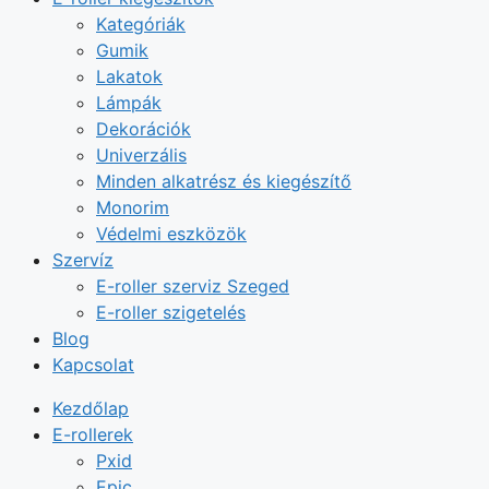
Kategóriák
Gumik
Lakatok
Lámpák
Dekorációk
Univerzális
Minden alkatrész és kiegészítő
Monorim
Védelmi eszközök
Szervíz
E-roller szerviz Szeged
E-roller szigetelés
Blog
Kapcsolat
Kezdőlap
E-rollerek
Pxid
Epic