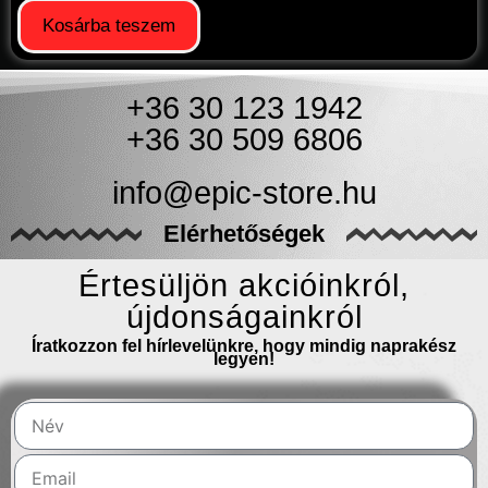
Kosárba teszem
+36 30 123 1942
+36 30 509 6806
info@epic-store.hu
Elérhetőségek
Értesüljön akcióinkról,
újdonságainkról
Íratkozzon fel hírlevelünkre, hogy mindig naprakész
legyen!