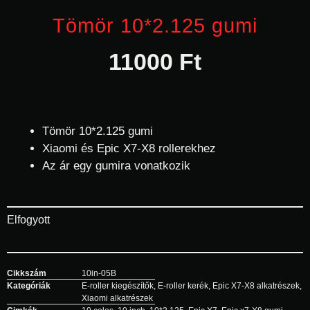
Tömör 10*2.125 gumi
11000
Ft
Tömör 10*2.125 gumi
Xiaomi és Epic X7-X8 rollerekhez
Az ár egy gumira vonatkozik
Elfogyott
Cikkszám
10in-05B
Kategóriák
E-roller kiegészítők
,
E-roller kerék
,
Epic X7-X8 alkatrészek
,
Xiaomi alkatrészek