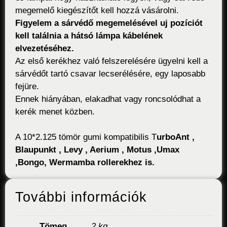
megemelő kiegészítőt kell hozzá vásárolni.
Figyelem a sárvédő megemelésével uj pozíciót
kell találnia a hátsó lámpa kábelének
elvezetéséhez.
Az első kerékhez való felszerelésére ügyelni kell a
sárvédőt tartó csavar lecserélésére, egy laposabb
fejüre.
Ennek hiányában, elakadhat vagy roncsolódhat a
kerék menet közben.
A 10*2.125 tömör gumi kompatibilis T
urboAnt ,
Blaupunkt , Levy , Aerium , Motus ,Umax
,Bongo, Wermamba rollerekhez is.
További információk
Tömeg
2 kg