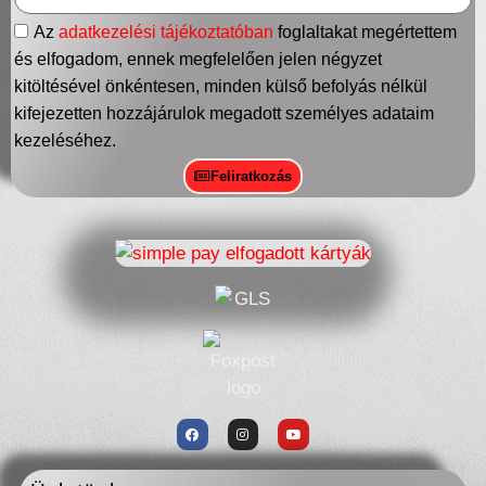
Az
adatkezelési tájékoztatóban
foglaltakat megértettem
és elfogadom, ennek megfelelően jelen négyzet
kitöltésével önkéntesen, minden külső befolyás nélkül
kifejezetten hozzájárulok megadott személyes adataim
kezeléséhez.
Feliratkozás