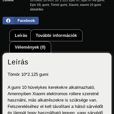
Cimkék
10 colos
,
10 inch
,
10*2.125
,
Epic X7
,
Epic x7-X8 gumi
,
Epic X8
,
gumi
,
Tömör gumi
,
Xiaomi
,
xiaomi 10 gumi
átalakítás
Facebook
Leírás
További információk
Vélemények (0)
Leírás
Tömör 10*2.125 gumi
A gumi 10 hüvelykes kerekekre alkalmazható.
Amennyiben Xiaomi elektromos rollere szeretné
használni, más alkatrészekre is szüksége van.
Felszereléséhez el kell távolítani a hátsó sárvédőt
és lámpát hogy használható legyen, vagy sárvédő