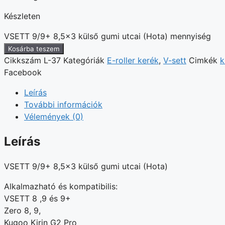
Készleten
VSETT 9/9+ 8,5x3 külső gumi utcai (Hota) mennyiség
Kosárba teszem
Cikkszám
L-37
Kategóriák
E-roller kerék
,
V-sett
Cimkék
k
Facebook
Leírás
További információk
Vélemények (0)
Leírás
VSETT 9/9+ 8,5×3 külső gumi utcai (Hota)
Alkalmazható és kompatibilis:
VSETT 8 ,9 és 9+
Zero 8, 9,
Kugoo Kirin G2 Pro