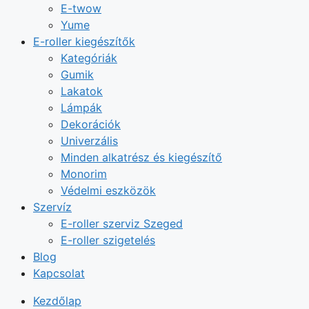
E-twow
Yume
E-roller kiegészítők
Kategóriák
Gumik
Lakatok
Lámpák
Dekorációk
Univerzális
Minden alkatrész és kiegészítő
Monorim
Védelmi eszközök
Szervíz
E-roller szerviz Szeged
E-roller szigetelés
Blog
Kapcsolat
Kezdőlap