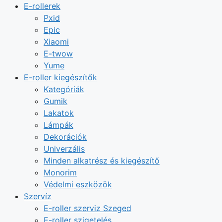
E-rollerek
Pxid
Epic
Xiaomi
E-twow
Yume
E-roller kiegészítők
Kategóriák
Gumik
Lakatok
Lámpák
Dekorációk
Univerzális
Minden alkatrész és kiegészítő
Monorim
Védelmi eszközök
Szervíz
E-roller szerviz Szeged
E-roller szigetelés