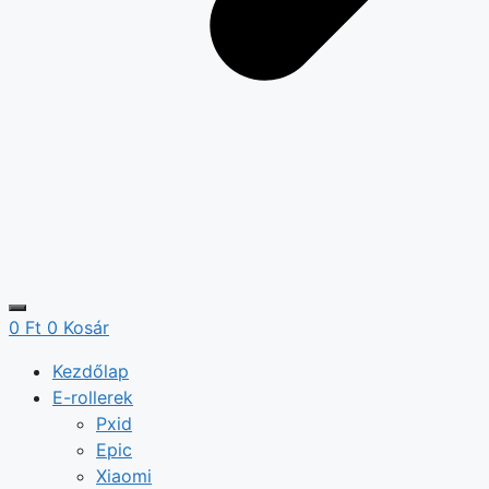
0
Ft
0
Kosár
Kezdőlap
E-rollerek
Pxid
Epic
Xiaomi