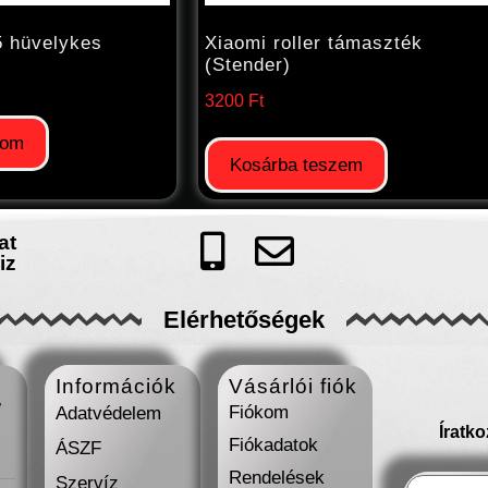
5 hüvelykes
Xiaomi roller támaszték
(Stender)
3200
Ft
som
Kosárba teszem
at
iz
Elérhetőségek
Információk
Vásárlói fiók
7
Fiókom
Adatvédelem
Íratk
Fiókadatok
ÁSZF
Rendelések
Szervíz