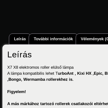
Leírás
További információk
Vélemények (0
Leírás
X7 X8 elektromos roller elülső lámpa
A lámpa kompatibilis lehet T
urboAnt , Kixi HX ,Epic, 
,Bongo, Wermamba rollerekhez is.
Figyelem!
A más márkához tartozó rollerek csatlakozói eltérh