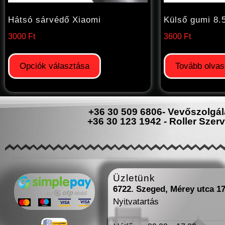
Hátsó sárvédő Xiaomi
Külső gumi 8.
3000
Ft
3600
Ft
Opciók választása
Tovább olva
+36 30 509 6806- Vevőszolgál
+36 30 123 1942 - Roller Szerv
Üzletünk
6722. Szeged, Mérey utca 1
Nyitvatartás