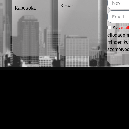
Kosár
Kapcsolat
Az
adat
elfogadom,
minden kül
személyes