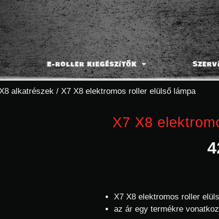
E-roller kiegészítők
Szerv
X8 alkatrészek
/ X7 X8 elektromos roller elülső lámpa
X7 X8 elektromo
4
X7 X8 elektromos roller elül
az ár egy termékre vonatkoz