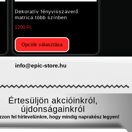
Dekoratív fényvisszaverő
matrica több színben
1200
Ft
Opciók választása
info@epic-store.hu
Értesüljön akcióinkról,
újdonságainkról
ozzon fel hírlevelünkre, hogy mindig naprakész legyen!