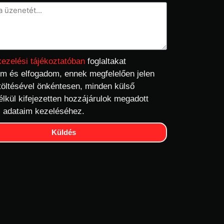
kezelési tájékoztatóban
foglaltakat
m és elfogadom, ennek megfelelően jelen
töltésével önkéntesen, minden külső
élkül kifejezetten hozzájárulok megadott
 adataim kezeléséhez.
Küldés