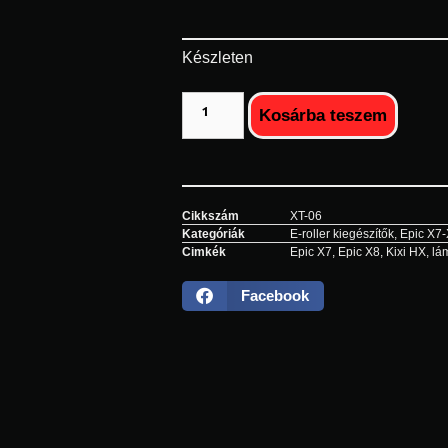
Készleten
Kosárba teszem
Cikkszám
XT-06
Kategóriák
E-roller kiegészítők
,
Epic X7-
Cimkék
Epic X7
,
Epic X8
,
Kixi HX
,
lá
Facebook