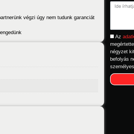
artnerünk végzi úgy nem tudunk garanciát
elengedünk
Az
adat
megértette
négyzet ki
befolyás n
személyes