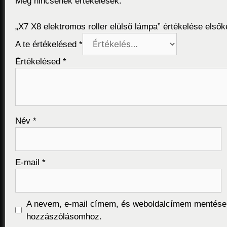
Még nincsenek értékelések.
„X7 X8 elektromos roller elülső lámpa” értékelése elsők
A te értékelésed
*
Értékelésed
*
Név
*
E-mail
*
A nevem, e-mail címem, és weboldalcímem mentése
hozzászólásomhoz.