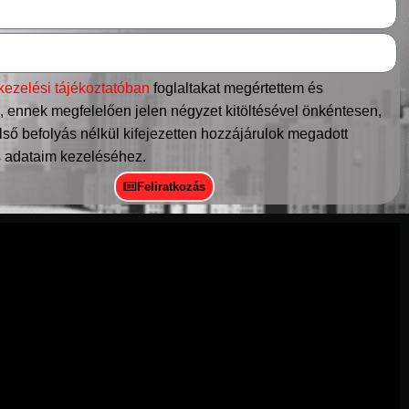
kezelési tájékoztatóban
foglaltakat megértettem és
 ennek megfelelően jelen négyzet kitöltésével önkéntesen,
ső befolyás nélkül kifejezetten hozzájárulok megadott
 adataim kezeléséhez.
Feliratkozás