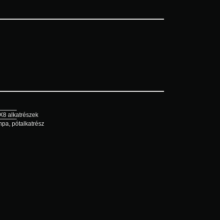
X8 alkatrészek
mpa
,
pótalkatrész