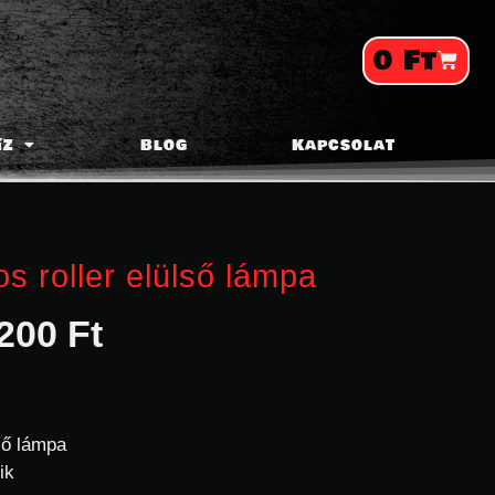
0
Ft
íz
Blog
Kapcsolat
s roller elülső lámpa
200
Ft
ső lámpa
ik