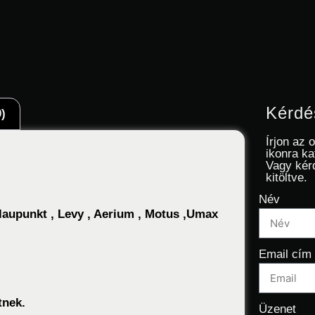
Kérdé
)
Írjon az 
ikonra ka
Vagy kér
kitöltve.
Név
Blaupunkt , Levy , Aerium , Motus ,Umax
Email cím
etnek.
Üzenet