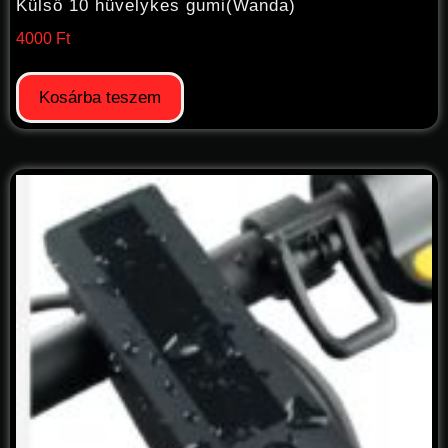
Külső 10 hüvelykes gumi(Wanda)
4000
Ft
Kosárba teszem