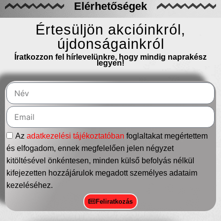
Elérhetőségek
Értesüljön akcióinkról,
újdonságainkról
Íratkozzon fel hírlevelünkre, hogy mindig naprakész
legyen!
Az
adatkezelési tájékoztatóban
foglaltakat megértettem
és elfogadom, ennek megfelelően jelen négyzet
kitöltésével önkéntesen, minden külső befolyás nélkül
kifejezetten hozzájárulok megadott személyes adataim
kezeléséhez.
Feliratkozás