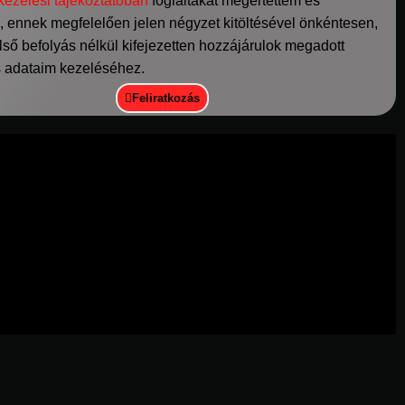
kezelési tájékoztatóban
foglaltakat megértettem és
 ennek megfelelően jelen négyzet kitöltésével önkéntesen,
ső befolyás nélkül kifejezetten hozzájárulok megadott
 adataim kezeléséhez.
Feliratkozás