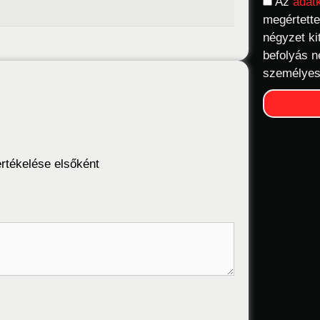
Az
adat
megértette
négyzet ki
befolyás n
személyes
rtékelése elsőként