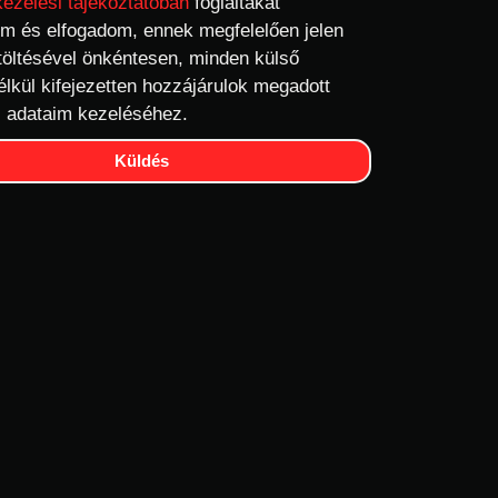
kezelési tájékoztatóban
foglaltakat
m és elfogadom, ennek megfelelően jelen
töltésével önkéntesen, minden külső
élkül kifejezetten hozzájárulok megadott
 adataim kezeléséhez.
Küldés