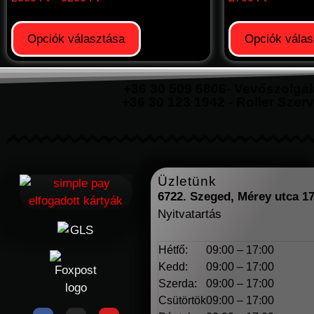
Opciók választása
Opciók válas
+36 30 509 6806- Vevőszolgál
+36 30 123 1942 - Roller Szerv
Üzletünk
6722. Szeged, Mérey utca 1
Nyitvatartás
Hétfő:
09:00 – 17:00
Kedd:
09:00 – 17:00
Szerda:
09:00 – 17:00
Csütörtök
09:00 – 17:00