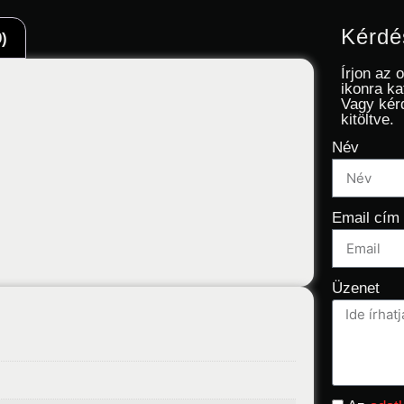
Kérdé
)
Írjon az 
ikonra ka
Vagy kér
kitöltve.
Név
Email cím
Üzenet