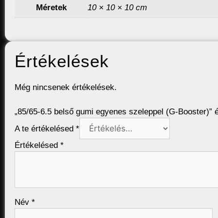
Méretek
10 × 10 × 10 cm
Értékelések
Még nincsenek értékelések.
„85/65-6.5 belső gumi egyenes szeleppel (G-Booster)” é
A te értékelésed
*
Értékelésed
*
Név
*