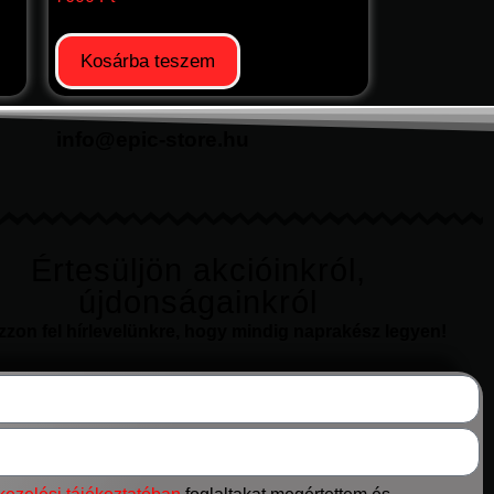
Kosárba teszem
info@epic-store.hu
Értesüljön akcióinkról,
újdonságainkról
ozzon fel hírlevelünkre, hogy mindig naprakész legyen!