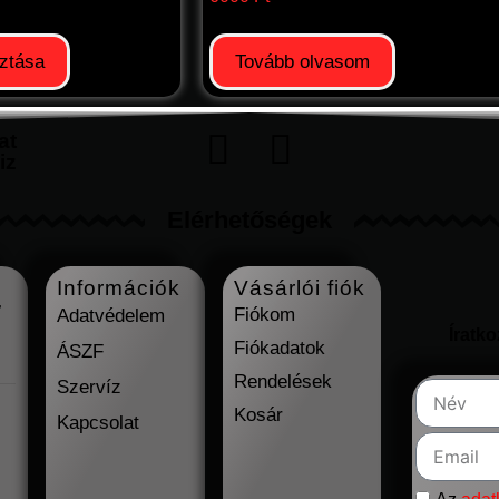
ztása
Tovább olvasom
at
iz
Elérhetőségek
Információk
Vásárlói fiók
7
Fiókom
Adatvédelem
Íratk
Fiókadatok
ÁSZF
Rendelések
Szervíz
Kosár
Kapcsolat