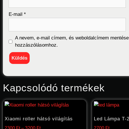
E-mail
*
A nevem, e-mail címem, és weboldalcímem mentése
hozzászólásomhoz.
Kapcsolódó termékek
Xiaomi roller hátsó világítás
Led Lámpa T-
2300
Ft
–
3200
Ft
2700
Ft