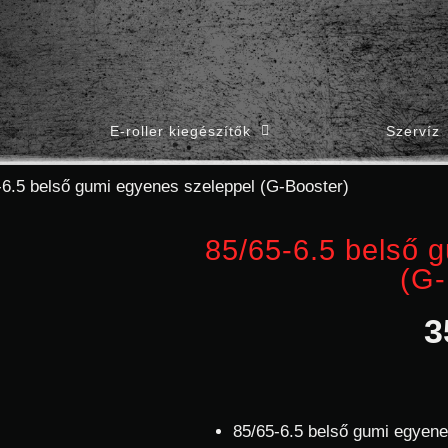
E-roller kiegészítők
Szervíz
-6.5 belső gumi egyenes szeleppel (G-Booster)
85/65-6.5 belső 
(G-
3
85/65-6.5 belső gumi egyene