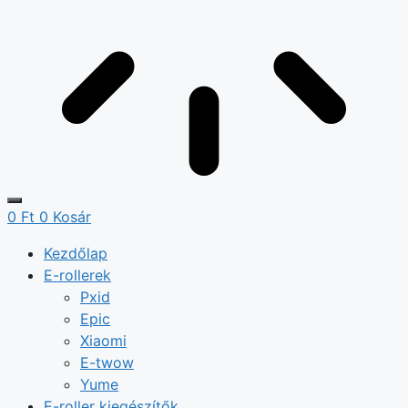
0
Ft
0
Kosár
Kezdőlap
E-rollerek
Pxid
Epic
Xiaomi
E-twow
Yume
E-roller kiegészítők