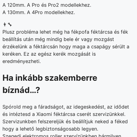
A 120mm. A Pro és Pro2 modellekhez.
A 130mm. A 4Pro modellekhez.
👨‍🔧
Plusz probléma lehet még ha fékpofa féktárcsa és fék
beállítás után még mindig bele ér vagy mozgást
érzékelünk a féktárcsán hogy maga a csapágy sérült a
keréken. Ez az egész kerék mozgását is
eredményezheti.
Ha inkább szakemberre
bíznád…?
Spórold meg a fáradságot, az idegeskedést, az idődet
és intéztesd a Xiaomi féktárcsa cserét szervizünkkel.
Szervizunkben felszereljük és beállítjuk neked a féked
hogy a lehető legbiztonságosabb legyen.
Szegedi elektromos roller szervízünkben bármilyen