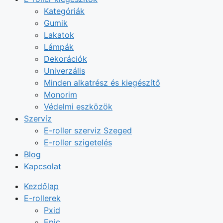
Kategóriák
Gumik
Lakatok
Lámpák
Dekorációk
Univerzális
Minden alkatrész és kiegészítő
Monorim
Védelmi eszközök
Szervíz
E-roller szerviz Szeged
E-roller szigetelés
Blog
Kapcsolat
Kezdőlap
E-rollerek
Pxid
Epic