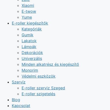
Xiaomi
E-twow
Yume
E-roller kiegészítők
Kategóriák
Gumik
Lakatok
Lámpák
Dekorációk
Univerzális
Minden alkatrész és kiegészítő
Monorim
Védelmi eszközök
Szervíz
E-roller szerviz Szeged
E-roller szigetelés
Blog
Kapcsolat