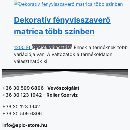
Dekoratív fényvisszaverő
matrica több színben
1200
Ft
Opciók választása
Ennek a terméknek több
variációja van. A változatok a termékoldalon
választhatók ki
+36 30 509 6806- Vevőszolgálat
+36 30 123 1942 - Roller Szerviz
+36 30 123 1942
+36 30 509 6806
info@epic-store.hu