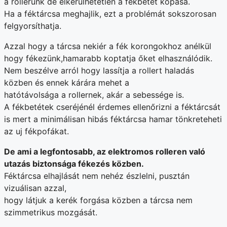
a rollerünk de elkerülhetetlen a fékbetét kopása.
Ha a féktárcsa meghajlik, ezt a problémát sokszorosan
felgyorsíthatja.
Azzal hogy a tárcsa nekiér a fék korongokhoz anélkül
hogy fékezünk,hamarabb koptatja őket elhasználódik.
Nem beszélve arról hogy lassítja a rollert haladás
közben és ennek kárára mehet a
hatótávolsága a rollernek, akár a sebessége is.
A fékbetétek cseréjénél érdemes ellenőrizni a féktárcsát
is mert a minimálisan hibás féktárcsa hamar tönkreteheti
az uj fékpofákat.
De ami a legfontosabb, az elektromos rolleren való
utazás biztonsága fékezés közben.
Féktárcsa elhajlását nem nehéz észlelni, pusztán
vizuálisan azzal,
hogy látjuk a kerék forgása közben a tárcsa nem
szimmetrikus mozgását.