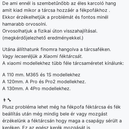
De ami ennél is szembetűnőbb az éles karcoló hang
amit kiad mikor a tárcsa hozzáér a fékpofákhoz .
Ekkor érzékelhetjük a problémát és fontos minél
hamarabb orvosolni.
Orvosolhatjuk a fizikai úton visszahajlításal.
(megkérdőjelezhető eredményekkel.)
Utána állíthatunk finomra hangolva a tárcsaféken.
Vagy lecseréljük a Xiaomi féktárcsát.
A xiaomi modellekhez tübb féle tárcsaméretet kínálunk:
A 110 mm. M365 és 1S modellekhez
A 120mm. A Pro és Pro2 modellekhez.
A 130mm. A 4Pro modellekhez.
👨‍🔧
Plusz probléma lehet még ha fékpofa féktárcsa és fék
beállítás után még mindig bele ér vagy mozgást
érzékelünk a féktárcsán hogy maga a csapágy sérült a
keréken. Ez az egész kerék mozgását is