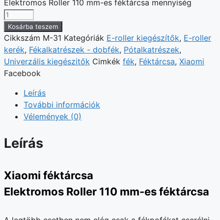
Elektromos Roller 110 mm-es féktárcsa mennyiség
Kosárba teszem
Cikkszám
M-31
Kategóriák
E-roller kiegészítők
,
E-roller
kerék
,
Fékalkatrészek - dobfék
,
Pótalkatrészek
,
Univerzális kiegészitők
Cimkék
fék
,
Féktárcsa
,
Xiaomi
Facebook
Leírás
További információk
Vélemények (0)
Leírás
Xiaomi féktárcsa
Elektromos Roller 110 mm-es féktárcsa