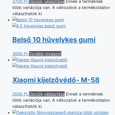
2700
Ft
Opciók választása
Ennek a terméknek
több variációja van. A változatok a termékoldalon
választhatók ki
Belső 10 hüvelykes gumi
3000
Ft
Tovább olvasom
Xiaomi kijelzővédő- M-58
2000
Ft
Opciók választása
Ennek a terméknek
több variációja van. A változatok a termékoldalon
választhatók ki