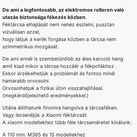
De ami a legfontosabb, az elektromos rolleren való
utazás biztonsága fékezés közben.
Féktárcsa elhajlását nem nehéz észlelni, pusztán
vizuálisan azzal,
hogy látjuk a kerék forgása közben a tárcsa nem
szimmetrikus mozgását.
De ami ennél is szembetűnőbb az éles karcoló hang
amit kiad mikor a tárcsa hozzáér a fékpofákhoz .
Ekkor érzékelhetjük a problémát és fontos minél
hamarabb orvosolni.
Orvosolhatjuk a fizikai úton visszahajlításal.
(megkérdőjelezhető eredményekkel.)
Utána állíthatunk finomra hangolva a tárcsaféken.
Vagy lecseréljük a Xiaomi féktárcsát.
A xiaomi modellekhez tübb féle tárcsaméretet kínálunk:
A 110 mm. M365 és 1S modellekhez