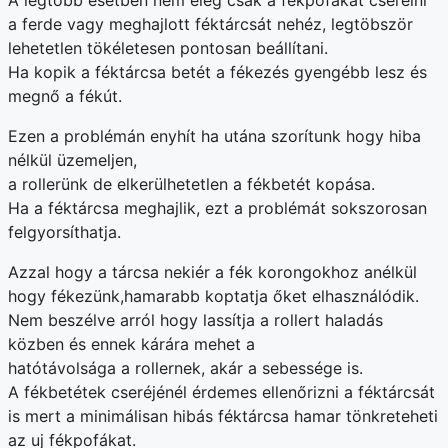
A legtöbb esetben nem elég csak a fékpofákat cserélni
a ferde vagy meghajlott féktárcsát nehéz, legtöbször
lehetetlen tökéletesen pontosan beállítani.
Ha kopik a féktárcsa betét a fékezés gyengébb lesz és
megnő a fékút.
Ezen a problémán enyhít ha utána szorítunk hogy hiba
nélkül üzemeljen,
a rollerünk de elkerülhetetlen a fékbetét kopása.
Ha a féktárcsa meghajlik, ezt a problémát sokszorosan
felgyorsíthatja.
Azzal hogy a tárcsa nekiér a fék korongokhoz anélkül
hogy fékezünk,hamarabb koptatja őket elhasználódik.
Nem beszélve arról hogy lassítja a rollert haladás
közben és ennek kárára mehet a
hatótávolsága a rollernek, akár a sebessége is.
A fékbetétek cseréjénél érdemes ellenőrizni a féktárcsát
is mert a minimálisan hibás féktárcsa hamar tönkreteheti
az uj fékpofákat.