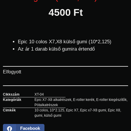
4500
Ft
Epic 10 colos X7,X8 külső gumi (10*2,125)
Az ár 1 darab külső gumira értendő
Elfogyott
Cikkszám
XT-04
Kategóriák
Epic X7-X8 alkatrészek
,
E-roller kerék
,
E-roller kiegészítők
,
Pótalkatrészek
Cimkék
10 colos
,
10*2.125
,
Epic X7
,
Epic x7-X8 gumi
,
Epic X8
,
gumi
,
külső gumi
Facebook