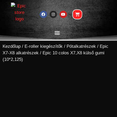
Kezdőlap
/
E-roller kiegészítők
/
Pótalkatrészek
/
Epic
X7-X8 alkatrészek
/ Epic 10 colos X7,X8 külső gumi
(10*2,125)