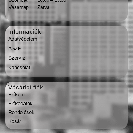
Szombat
10:00 – 13:00
Vasárnap
Zárva
Információk
Adatvédelem
ÁSZF
Szervíz
Kapcsolat
Vásárlói fiók
Fiókom
Fiókadatok
Rendelések
Kosár