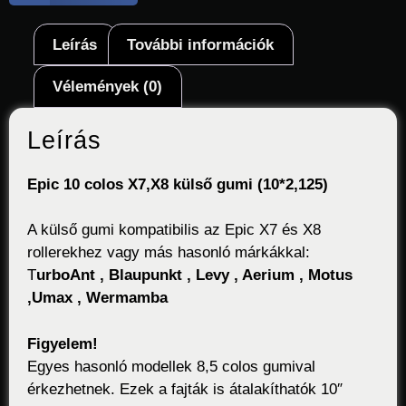
Leírás
További információk
Vélemények (0)
Leírás
Epic 10 colos X7,X8 külső gumi (10*2,125)
A külső gumi kompatibilis az Epic X7 és X8
rollerekhez vagy más hasonló márkákkal:
T
urboAnt , Blaupunkt , Levy , Aerium , Motus
,Umax , Wermamba
Figyelem!
Egyes hasonló modellek 8,5 colos gumival
érkezhetnek. Ezek a fajták is átalakíthatók 10″