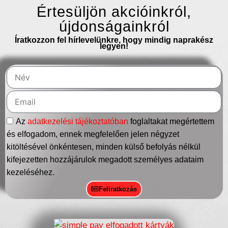
Értesüljön akcióinkról,
újdonságainkról
Íratkozzon fel hírlevelünkre, hogy mindig naprakész
legyen!
Az
adatkezelési tájékoztatóban
foglaltakat megértettem
és elfogadom, ennek megfelelően jelen négyzet
kitöltésével önkéntesen, minden külső befolyás nélkül
kifejezetten hozzájárulok megadott személyes adataim
kezeléséhez.
Feliratkozás