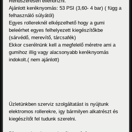
Rendszeresen ellenőrizni.
Ajánlott keréknyomás: 53 PSI (3,60- 4 bar) ( függ a
felhasználó súlyától)
Egyes rollereknél elképzelhető hogy a gumi
beleérhet egyes felhelyezett kiegészítőkbe
(sárvédő, merevítő, tárcsafék)
Ekkor cserélnünk kell a megfelelő méretre ami a
gumihoz illig vagy alacsonyabb keréknyomás
indokolt.( nem ajánlott)
Üzletünkben szerviz szolgáltatást is nyújtunk
elektromos rollerekre, igy bármilyen alkatrészt és
kiegészítőt fel tudunk szerelni.