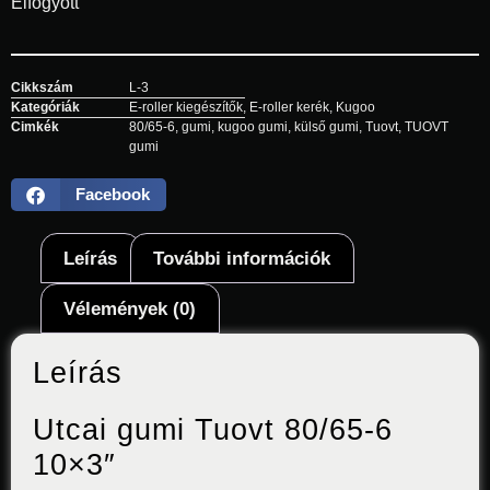
Elfogyott
Cikkszám
L-3
Kategóriák
E-roller kiegészítők
,
E-roller kerék
,
Kugoo
Cimkék
80/65-6
,
gumi
,
kugoo gumi
,
külső gumi
,
Tuovt
,
TUOVT
gumi
Facebook
Leírás
További információk
Vélemények (0)
Leírás
Utcai gumi Tuovt 80/65-6
10×3″