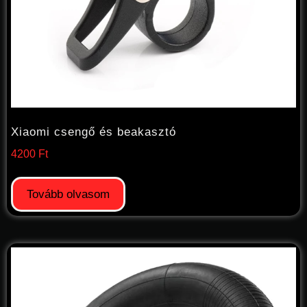
Xiaomi csengő és beakasztó
4200
Ft
Tovább olvasom