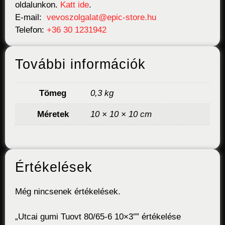
oldalunkon.
Katt ide
.
E-mail:
vevoszolgalat@epic-store.hu
Telefon:
+36 30 1231942
További információk
Tömeg
0,3 kg
Méretek
10 × 10 × 10 cm
Értékelések
Még nincsenek értékelések.
„Utcai gumi Tuovt 80/65-6 10×3″” értékelése