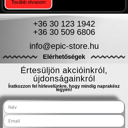
Tovább olvasom
+36 30 123 1942
+36 30 509 6806
info@epic-store.hu
Elérhetőségek
Értesüljön akcióinkról,
újdonságainkról
Íratkozzon fel hírlevelünkre, hogy mindig naprakész
legyen!