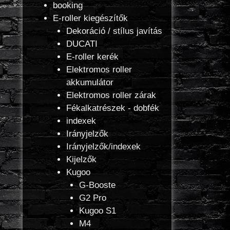
booking
E-roller kiegészítők
Dekoráció / stílus javítás
DUCATI
E-roller kerék
Elektromos roller
akkumulátor
Elektromos roller zárak
Fékalkatrészek - dobfék
indexek
Irányjelzők
Irányjelzők/indexek
Kijelzők
Kugoo
G-Booste
G2 Pro
Kugoo S1
M4