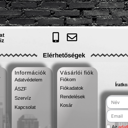
at
iz
Elérhetőségek
Információk
Vásárlói fiók
7
Fiókom
Adatvédelem
Íratk
Fiókadatok
ÁSZF
Rendelések
Szervíz
Kosár
Kapcsolat
Az
adat