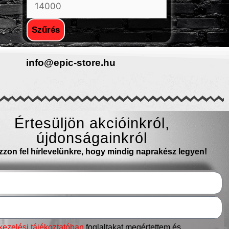
Szűrés
info@epic-store.hu
Értesüljön akcióinkról,
újdonságainkról
ozzon fel hírlevelünkre, hogy mindig naprakész legyen!
kezelési tájékoztatóban
foglaltakat megértettem és