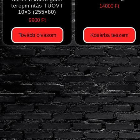
terepmintás TUOVT
14000
Ft
10×3 (255×80)
9900
Ft
Tovább olvasom
Kosárba teszem