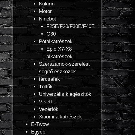
Kukirin
Motor
Ninebot
F25E/F20/F30E/F40E
G30
Pótalkatrészek
Epic X7-X8
alkatrészek
Szerszámok-szerelést
segítő eszközök
tárcsafék
Töltők
Univerzális kiegészitők
V-sett
Vezérlők
Xiaomi alkatrészek
E-Twow
Egyéb