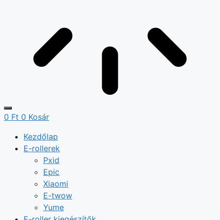
0
Ft
0
Kosár
Kezdőlap
E-rollerek
Pxid
Epic
Xiaomi
E-twow
Yume
E-roller kiegészítők