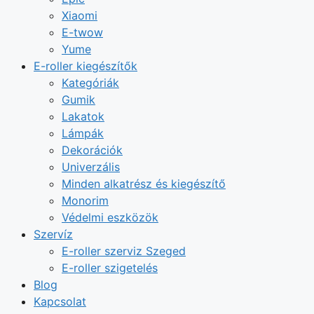
Xiaomi
E-twow
Yume
E-roller kiegészítők
Kategóriák
Gumik
Lakatok
Lámpák
Dekorációk
Univerzális
Minden alkatrész és kiegészítő
Monorim
Védelmi eszközök
Szervíz
E-roller szerviz Szeged
E-roller szigetelés
Blog
Kapcsolat