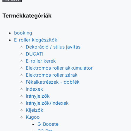
Termékkategóriák
booking
E-roller kiegészítők
Dekoráció / stílus javítás
DUCATI
E-roller kerék
Elektromos roller akkumulátor
Elektromos roller zárak
Fékalkatrészek - dobfék
indexek
Irányjelzők
Irányjelzők/indexek
Kijelzők
Kugoo
G-Booste
G2 Pro