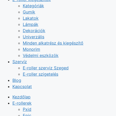
Kategóriák
Gumik
Lakatok
Lámpák
Dekorációk
Univerzális
Minden alkatrész és kiegészítő
Monorim
Védelmi eszközök
Szervíz
E-roller szerviz Szeged
E-roller szigetelés
Blog
Kapcsolat
Kezdőlap
E-rollerek
Pxid
Epic