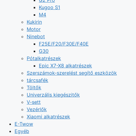
Kugoo S1
M4
Kukirin
Motor
Ninebot
F25E/F20/F30E/F40E
G30
Pótalkatrészek
Epic X7-X8 alkatrészek
Szerszámok-szerelést segítő eszközök
tárcsafék
Töltők
Univerzális kiegészitők
V-sett
Vezérlők
Xiaomi alkatrészek
E-Twow
Egyéb