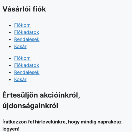
Vásárlói fiók
Fiókom
Fiókadatok
Rendelések
Kosár
Fiókom
Fiókadatok
Rendelések
Kosár
Értesüljön akcióinkról,
újdonságainkról
Íratkozzon fel hírlevelünkre, hogy mindig naprakész
legyen!