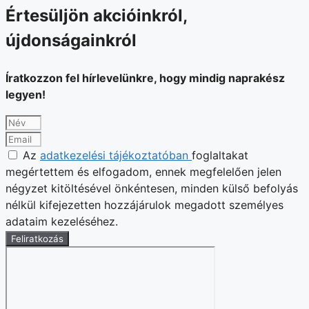
Értesüljön akcióinkról,
újdonságainkról
Íratkozzon fel hírlevelünkre, hogy mindig naprakész
legyen!
Az
adatkezelési tájékoztatóban
foglaltakat
megértettem és elfogadom, ennek megfelelően jelen
négyzet kitöltésével önkéntesen, minden külső befolyás
nélkül kifejezetten hozzájárulok megadott személyes
adataim kezeléséhez.
Feliratkozás