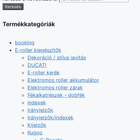
Keresés
Termékkategóriák
booking
E-roller kiegészítők
Dekoráció / stílus javítás
DUCATI
E-roller kerék
Elektromos roller akkumulátor
Elektromos roller zárak
Fékalkatrészek - dobfék
indexek
Irányjelzők
Irányjelzők/indexek
Kijelzők
Kugoo
G-Booste