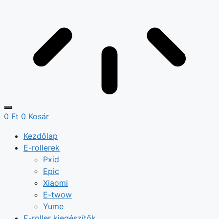
0
Ft
0
Kosár
Kezdőlap
E-rollerek
Pxid
Epic
Xiaomi
E-twow
Yume
E-roller kiegészítők