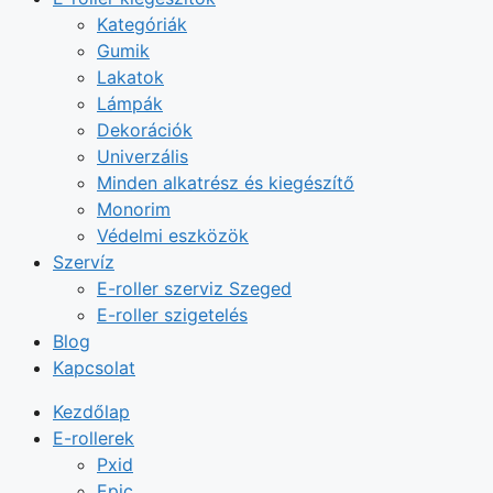
Kategóriák
Gumik
Lakatok
Lámpák
Dekorációk
Univerzális
Minden alkatrész és kiegészítő
Monorim
Védelmi eszközök
Szervíz
E-roller szerviz Szeged
E-roller szigetelés
Blog
Kapcsolat
Kezdőlap
E-rollerek
Pxid
Epic