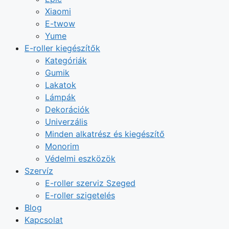
Xiaomi
E-twow
Yume
E-roller kiegészítők
Kategóriák
Gumik
Lakatok
Lámpák
Dekorációk
Univerzális
Minden alkatrész és kiegészítő
Monorim
Védelmi eszközök
Szervíz
E-roller szerviz Szeged
E-roller szigetelés
Blog
Kapcsolat