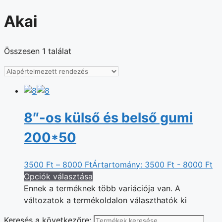
Akai
Összesen 1 találat
8″-os külső és belső gumi
200*50
3500
Ft
–
8000
Ft
Ártartomány: 3500 Ft - 8000 Ft
Opciók választása
Ennek a terméknek több variációja van. A
változatok a termékoldalon választhatók ki
Keresés a következőre: