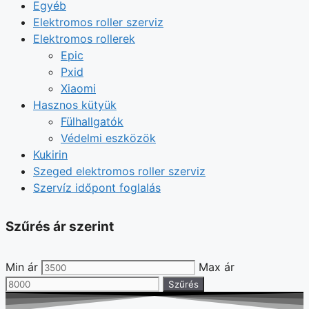
Egyéb
Elektromos roller szerviz
Elektromos rollerek
Epic
Pxid
Xiaomi
Hasznos kütyük
Fülhallgatók
Védelmi eszközök
Kukirin
Szeged elektromos roller szerviz
Szervíz időpont foglalás
Szűrés ár szerint
Min ár
Max ár
Szűrés