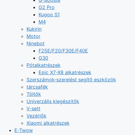
G2 Pro
Kugoo S1
M4
Kukirin
Motor
Ninebot
F25E/F20/F30E/F40E
G30
Pótalkatrészek
Epic X7-X8 alkatrészek
Szerszámok-szerelést segítő eszközök
tárcsafék
Töltők
Univerzális kiegészitők
V-sett
Vezérlők
Xiaomi alkatrészek
E-Twow