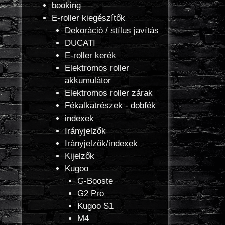
booking
E-roller kiegészítők
Dekoráció / stílus javítás
DUCATI
E-roller kerék
Elektromos roller
akkumulátor
Elektromos roller zárak
Fékalkatrészek - dobfék
indexek
Irányjelzők
Irányjelzők/indexek
Kijelzők
Kugoo
G-Booste
G2 Pro
Kugoo S1
M4