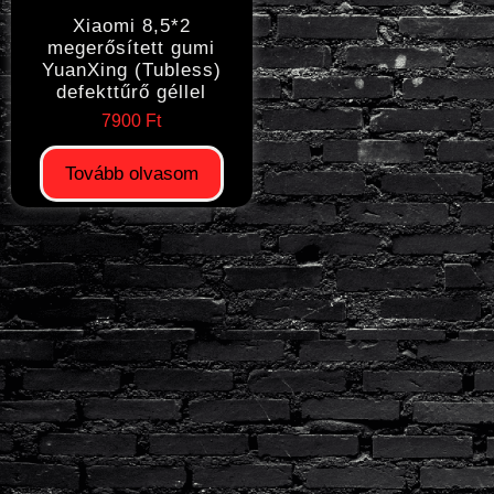
Xiaomi 8,5*2
megerősített gumi
YuanXing (Tubless)
defekttűrő géllel
7900
Ft
Tovább olvasom