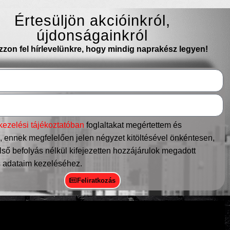
Értesüljön akcióinkról,
újdonságainkról
ozzon fel hírlevelünkre, hogy mindig naprakész legyen!
kezelési tájékoztatóban
foglaltakat megértettem és
 ennek megfelelően jelen négyzet kitöltésével önkéntesen,
ső befolyás nélkül kifejezetten hozzájárulok megadott
 adataim kezeléséhez.
Feliratkozás