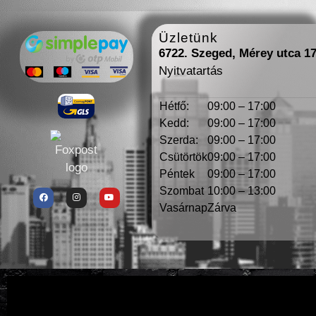
Üzletünk
6722. Szeged, Mérey utca 1
Nyitvatartás
Hétfő:
09:00 – 17:00
Kedd:
09:00 – 17:00
Szerda:
09:00 – 17:00
Csütörtök
09:00 – 17:00
Péntek
09:00 – 17:00
Szombat
10:00 – 13:00
Vasárnap
Zárva