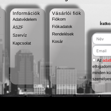
Információk
Vásárlói fiók
7
Fiókom
Adatvédelem
Íratk
Fiókadatok
ÁSZF
Rendelések
Szervíz
Kosár
Kapcsolat
Az
adat
elfogadom,
minden kül
személyes