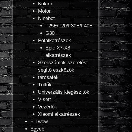
Kukirin
Motor
Ninebot
F25E/F20/F30E/F40E
G30
Pótalkatrészek
Epic X7-X8
alkatrészek
Szerszámok-szerelést
segítő eszközök
tárcsafék
Töltők
Univerzális kiegészitők
V-sett
Vezérlők
Xiaomi alkatrészek
E-Twow
Egyéb