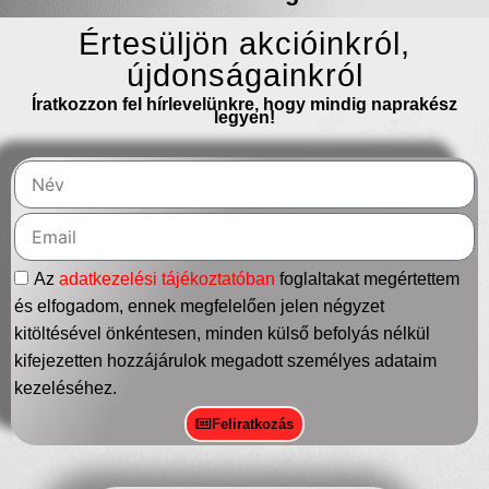
Értesüljön akcióinkról,
újdonságainkról
Íratkozzon fel hírlevelünkre, hogy mindig naprakész
legyen!
Az
adatkezelési tájékoztatóban
foglaltakat megértettem
és elfogadom, ennek megfelelően jelen négyzet
kitöltésével önkéntesen, minden külső befolyás nélkül
kifejezetten hozzájárulok megadott személyes adataim
kezeléséhez.
Feliratkozás