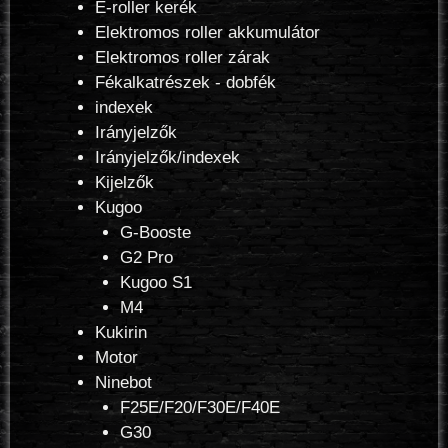
E-roller kerék
Elektromos roller akkumulátor
Elektromos roller zárak
Fékalkatrészek - dobfék
indexek
Irányjelzők
Irányjelzők/indexek
Kijelzők
Kugoo
G-Booste
G2 Pro
Kugoo S1
M4
Kukirin
Motor
Ninebot
F25E/F20/F30E/F40E
G30