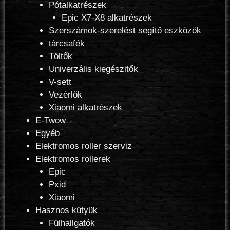
Pótalkatrészek
Epic X7-X8 alkatrészek
Szerszámok-szerelést segítő eszközök
tárcsafék
Töltők
Univerzális kiegészitők
V-sett
Vezérlők
Xiaomi alkatrészek
E-Twow
Egyéb
Elektromos roller szerviz
Elektromos rollerek
Epic
Pxid
Xiaomi
Hasznos kütyük
Fülhallgatók