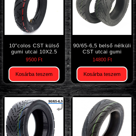
10″colos CST külső
90/65-6,5 belső nélküli
gumi utcai 10X2.5
CST utcai gumi
9500
Ft
14800
Ft
Kosárba teszem
Kosárba teszem