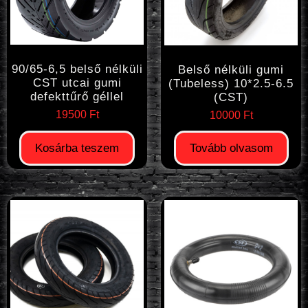
90/65-6,5 belső nélküli
Belső nélküli gumi
CST utcai gumi
(Tubeless) 10*2.5-6.5
defekttűrő géllel
(CST)
19500
Ft
10000
Ft
Kosárba teszem
Tovább olvasom