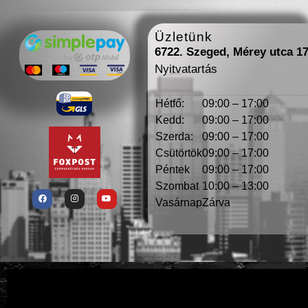
Üzletünk
6722. Szeged, Mérey utca 1
Nyitvatartás
Hétfő:
09:00 – 17:00
Kedd:
09:00 – 17:00
Szerda:
09:00 – 17:00
Csütörtök
09:00 – 17:00
Péntek
09:00 – 17:00
Szombat
10:00 – 13:00
Vasárnap
Zárva