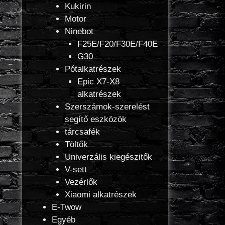
Kukirin
Motor
Ninebot
F25E/F20/F30E/F40E
G30
Pótalkatrészek
Epic X7-X8
alkatrészek
Szerszámok-szerelést
segítő eszközök
tárcsafék
Töltők
Univerzális kiegészitők
V-sett
Vezérlők
Xiaomi alkatrészek
E-Twow
Egyéb