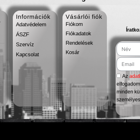
Információk
Vásárlói fiók
7
Fiókom
Adatvédelem
Íratk
Fiókadatok
ÁSZF
Rendelések
Szervíz
Kosár
Kapcsolat
Az
adat
elfogadom,
minden kül
személyes