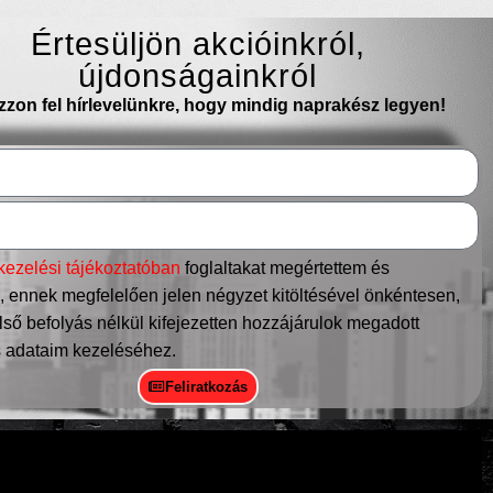
Értesüljön akcióinkról,
újdonságainkról
ozzon fel hírlevelünkre, hogy mindig naprakész legyen!
kezelési tájékoztatóban
foglaltakat megértettem és
 ennek megfelelően jelen négyzet kitöltésével önkéntesen,
ső befolyás nélkül kifejezetten hozzájárulok megadott
 adataim kezeléséhez.
Feliratkozás