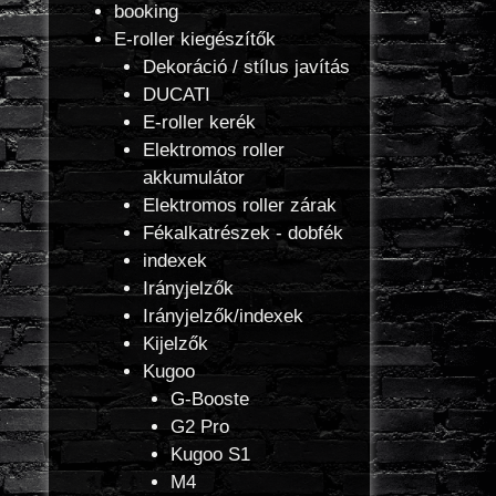
booking
E-roller kiegészítők
Dekoráció / stílus javítás
DUCATI
E-roller kerék
Elektromos roller
akkumulátor
Elektromos roller zárak
Fékalkatrészek - dobfék
indexek
Irányjelzők
Irányjelzők/indexek
Kijelzők
Kugoo
G-Booste
G2 Pro
Kugoo S1
M4