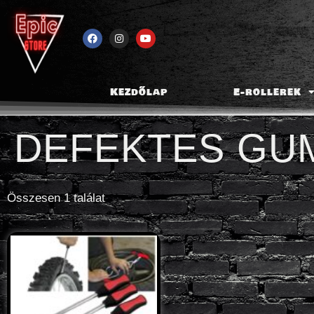
Kezdőlap
E-rollerek
DEFEKTES GU
Összesen 1 találat