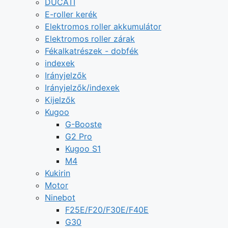
DUCATI
E-roller kerék
Elektromos roller akkumulátor
Elektromos roller zárak
Fékalkatrészek - dobfék
indexek
Irányjelzők
Irányjelzők/indexek
Kijelzők
Kugoo
G-Booste
G2 Pro
Kugoo S1
M4
Kukirin
Motor
Ninebot
F25E/F20/F30E/F40E
G30