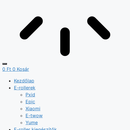
0
Ft
0
Kosár
Kezdőlap
E-rollerek
Pxid
Epic
Xiaomi
E-twow
Yume
E-roller kiegészítők