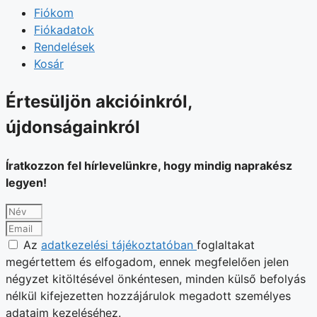
Fiókom
Fiókadatok
Rendelések
Kosár
Értesüljön akcióinkról,
újdonságainkról
Íratkozzon fel hírlevelünkre, hogy mindig naprakész
legyen!
Az
adatkezelési tájékoztatóban
foglaltakat
megértettem és elfogadom, ennek megfelelően jelen
négyzet kitöltésével önkéntesen, minden külső befolyás
nélkül kifejezetten hozzájárulok megadott személyes
adataim kezeléséhez.