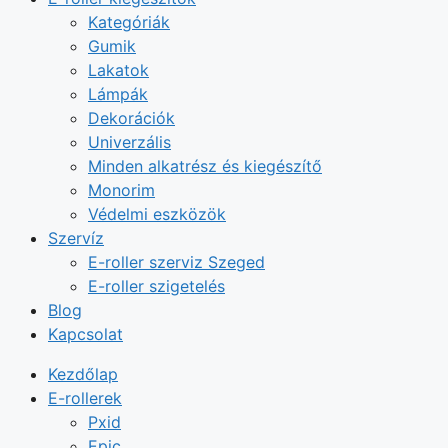
Kategóriák
Gumik
Lakatok
Lámpák
Dekorációk
Univerzális
Minden alkatrész és kiegészítő
Monorim
Védelmi eszközök
Szervíz
E-roller szerviz Szeged
E-roller szigetelés
Blog
Kapcsolat
Kezdőlap
E-rollerek
Pxid
Epic