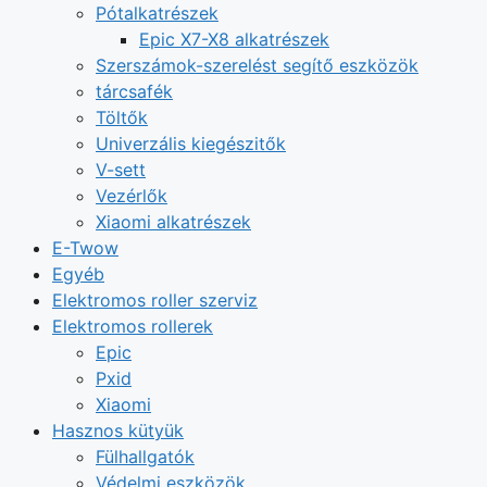
Pótalkatrészek
Epic X7-X8 alkatrészek
Szerszámok-szerelést segítő eszközök
tárcsafék
Töltők
Univerzális kiegészitők
V-sett
Vezérlők
Xiaomi alkatrészek
E-Twow
Egyéb
Elektromos roller szerviz
Elektromos rollerek
Epic
Pxid
Xiaomi
Hasznos kütyük
Fülhallgatók
Védelmi eszközök