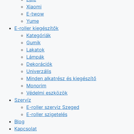
Xiaomi
E-twow
Yume
E-roller kiegészítők
Kategóriák
Gumik
Lakatok
Lámpák
Dekorációk
Univerzális
Minden alkatrész és kiegészítő
Monorim
Védelmi eszközök
Szervíz
E-roller szerviz Szeged
E-roller szigetelés
Blog
Kapcsolat