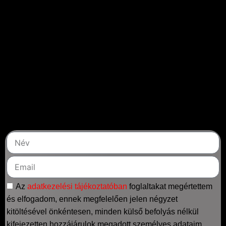
+36 30 509 6806
info@epic-store.hu
Elérhetőségek
Értesüljön akcióinkról,
újdonságainkról
Íratkozzon fel hírlevelünkre, hogy mindig naprakész
legyen!
Az
adatkezelési tájékoztatóban
foglaltakat megértettem
és elfogadom, ennek megfelelően jelen négyzet
kitöltésével önkéntesen, minden külső befolyás nélkül
kifejezetten hozzájárulok megadott személyes adataim