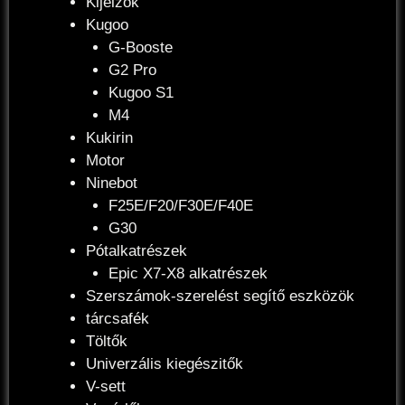
Kijelzők
Kugoo
G-Booste
G2 Pro
Kugoo S1
M4
Kukirin
Motor
Ninebot
F25E/F20/F30E/F40E
G30
Pótalkatrészek
Epic X7-X8 alkatrészek
Szerszámok-szerelést segítő eszközök
tárcsafék
Töltők
Univerzális kiegészitők
V-sett