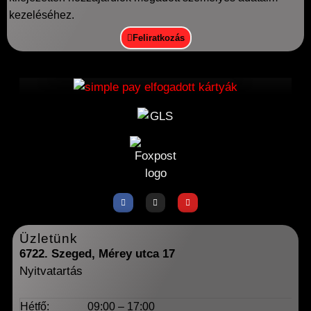
kezeléséhez.
Feliratkozás
Üzletünk
6722. Szeged, Mérey utca 17
Nyitvatartás
Hétfő:
09:00 – 17:00