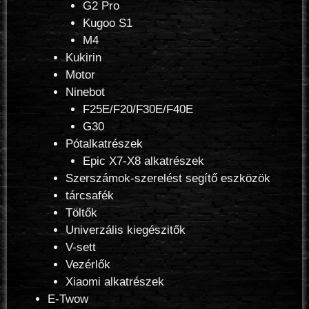
G2 Pro
Kugoo S1
M4
Kukirin
Motor
Ninebot
F25E/F20/F30E/F40E
G30
Pótalkatrészek
Epic X7-X8 alkatrészek
Szerszámok-szerelést segítő eszközök
tárcsafék
Töltők
Univerzális kiegészitők
V-sett
Vezérlők
Xiaomi alkatrészek
E-Twow