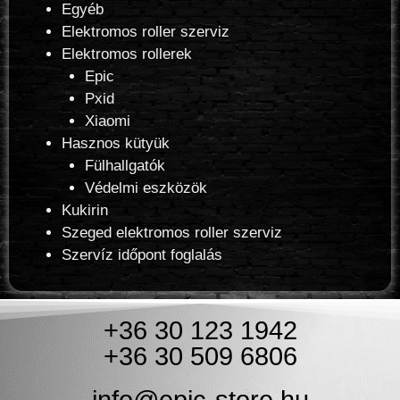
Egyéb
Elektromos roller szerviz
Elektromos rollerek
Epic
Pxid
Xiaomi
Hasznos kütyük
Fülhallgatók
Védelmi eszközök
Kukirin
Szeged elektromos roller szerviz
Szervíz időpont foglalás
+36 30 123 1942
+36 30 509 6806
info@epic-store.hu