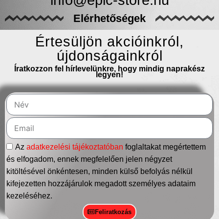
Elérhetőségek
Értesüljön akcióinkról,
újdonságainkról
Íratkozzon fel hírlevelünkre, hogy mindig naprakész
legyen!
Az
adatkezelési tájékoztatóban
foglaltakat megértettem
és elfogadom, ennek megfelelően jelen négyzet
kitöltésével önkéntesen, minden külső befolyás nélkül
kifejezetten hozzájárulok megadott személyes adataim
kezeléséhez.
Feliratkozás