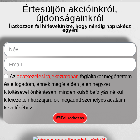
Értesüljön akcióinkról,
újdonságainkról
Íratkozzon fel hírlevelünkre, hogy mindig naprakész
legyen!
Az
adatkezelési tájékoztatóban
foglaltakat megértettem
és elfogadom, ennek megfelelően jelen négyzet
kitöltésével önkéntesen, minden külső befolyás nélkül
kifejezetten hozzájárulok megadott személyes adataim
kezeléséhez.
Feliratkozás