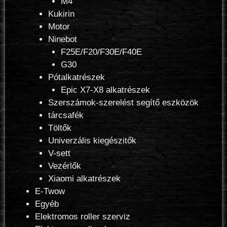
M4
Kukirin
Motor
Ninebot
F25E/F20/F30E/F40E
G30
Pótalkatrészek
Epic X7-X8 alkatrészek
Szerszámok-szerelést segítő eszközök
tárcsafék
Töltők
Univerzális kiegészitők
V-sett
Vezérlők
Xiaomi alkatrészek
E-Twow
Egyéb
Elektromos roller szerviz