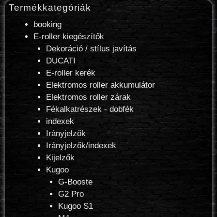
Termékkategóriák
booking
E-roller kiegészítők
Dekoráció / stílus javítás
DUCATI
E-roller kerék
Elektromos roller akkumulátor
Elektromos roller zárak
Fékalkatrészek - dobfék
indexek
Irányjelzők
Irányjelzők/indexek
Kijelzők
Kugoo
G-Booste
G2 Pro
Kugoo S1