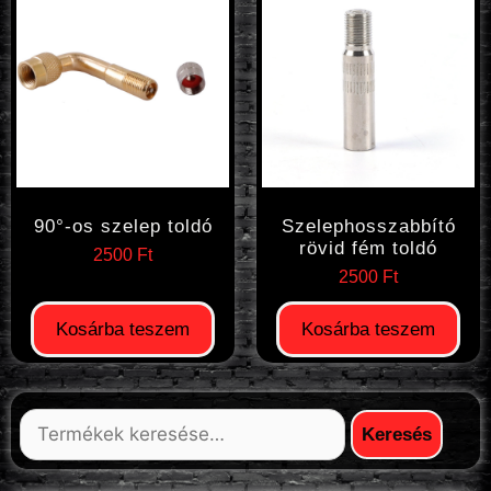
90°-os szelep toldó
Szelephosszabbító
rövid fém toldó
2500
Ft
2500
Ft
Kosárba teszem
Kosárba teszem
Keresés