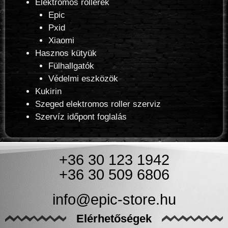
Elektromos rollerek
Epic
Pxid
Xiaomi
Hasznos kütyük
Fülhallgatók
Védelmi eszközök
Kukirin
Szeged elektromos roller szerviz
Szervíz időpont foglalás
+36 30 123 1942
+36 30 509 6806
info@epic-store.hu
Elérhetőségek