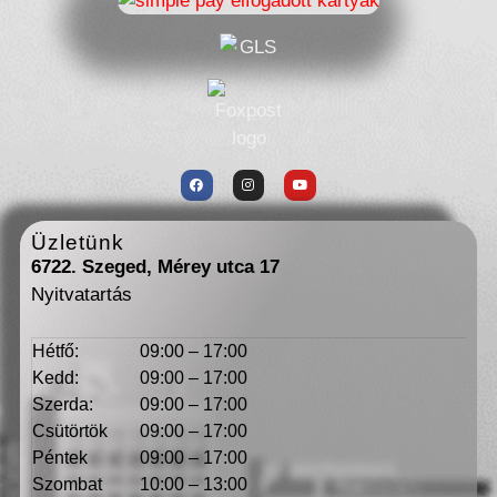
Üzletünk
6722. Szeged, Mérey utca 17
Nyitvatartás
Hétfő:
09:00 – 17:00
Kedd:
09:00 – 17:00
Szerda:
09:00 – 17:00
Csütörtök
09:00 – 17:00
Péntek
09:00 – 17:00
Szombat
10:00 – 13:00