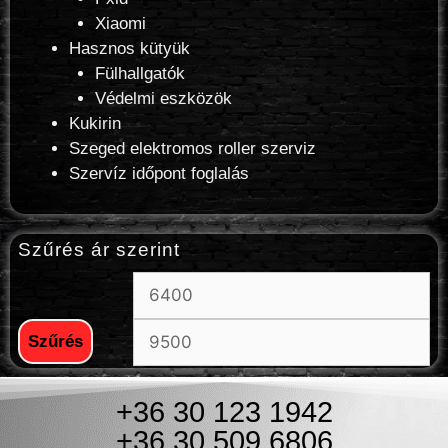
Xiaomi
Hasznos kütyük
Fülhallgatók
Védelmi eszközök
Kukirin
Szeged elektromos roller szerviz
Szervíz időpont foglalás
Szűrés ár szerint
Szűrés
+36 30 123 1942
+36 30 509 6806