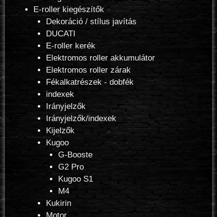
E-roller kiegészítők
Dekoráció / stílus javítás
DUCATI
E-roller kerék
Elektromos roller akkumulátor
Elektromos roller zárak
Fékalkatrészek - dobfék
indexek
Irányjelzők
Irányjelzők/indexek
Kijelzők
Kugoo
G-Booste
G2 Pro
Kugoo S1
M4
Kukirin
Motor