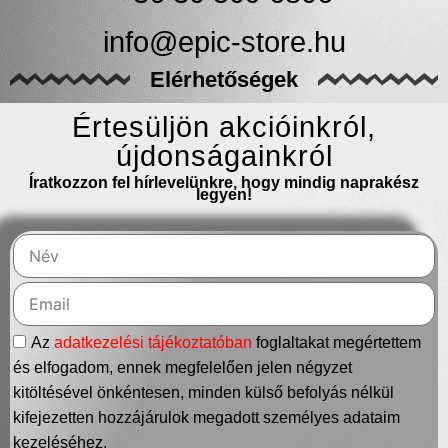
info@epic-store.hu
Elérhetőségek
Értesüljön akcióinkról,
újdonságainkról
Íratkozzon fel hírlevelünkre, hogy mindig naprakész
legyen!
Az
adatkezelési tájékoztatóban
foglaltakat megértettem
és elfogadom, ennek megfelelően jelen négyzet
kitöltésével önkéntesen, minden külső befolyás nélkül
kifejezetten hozzájárulok megadott személyes adataim
kezeléséhez.