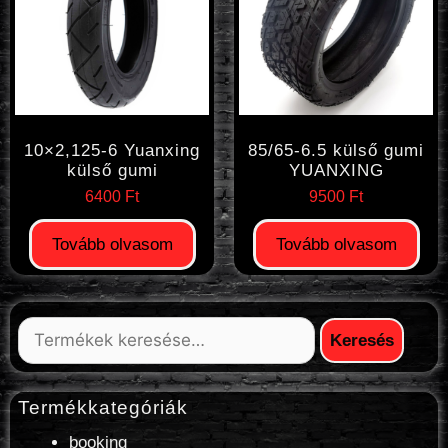
10×2,125-6 Yuanxing
85/65-6.5 külső gumi
külső gumi
YUANXING
6400
Ft
9500
Ft
Tovább olvasom
Tovább olvasom
Keresés
Termékkategóriák
booking