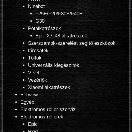
Ninebot
F25E/F20/F30E/F40E
G30
Pótalkatrészek
Epic X7-X8 alkatrészek
Szerszámok-szerelést segítő eszközök
tárcsafék
Töltők
Univerzális kiegészitők
V-sett
Vezérlők
Xiaomi alkatrészek
E-Twow
Egyéb
Elektromos roller szerviz
Elektromos rollerek
Epic
Pxid