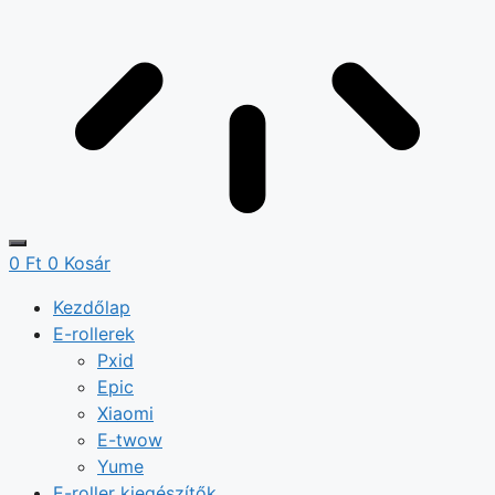
0
Ft
0
Kosár
Kezdőlap
E-rollerek
Pxid
Epic
Xiaomi
E-twow
Yume
E-roller kiegészítők