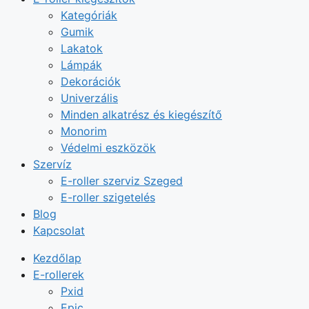
Kategóriák
Gumik
Lakatok
Lámpák
Dekorációk
Univerzális
Minden alkatrész és kiegészítő
Monorim
Védelmi eszközök
Szervíz
E-roller szerviz Szeged
E-roller szigetelés
Blog
Kapcsolat
Kezdőlap
E-rollerek
Pxid
Epic