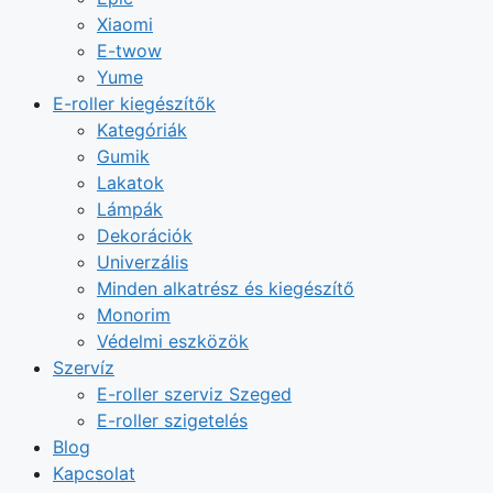
Xiaomi
E-twow
Yume
E-roller kiegészítők
Kategóriák
Gumik
Lakatok
Lámpák
Dekorációk
Univerzális
Minden alkatrész és kiegészítő
Monorim
Védelmi eszközök
Szervíz
E-roller szerviz Szeged
E-roller szigetelés
Blog
Kapcsolat