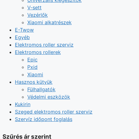
V-sett
Vezérlők
Xiaomi alkatrészek
E-Twow
Egyéb
Elektromos roller szerviz
Elektromos rollerek
Epic
Pxid
Xiaomi
Hasznos kütyük
Fülhallgatók
Védelmi eszközök
Kukirin
Szeged elektromos roller szerviz
Szervíz időpont foglalás
Szűrés ár szerint