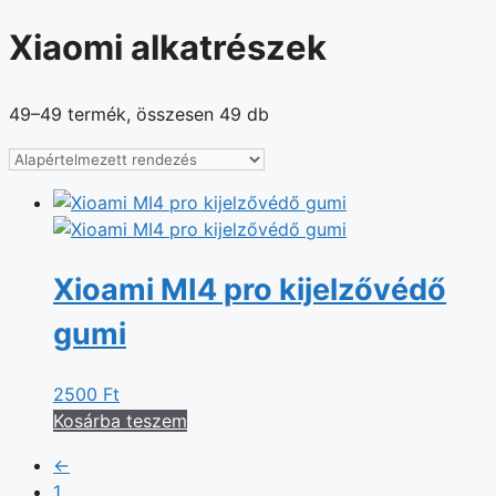
Xiaomi alkatrészek
49–49 termék, összesen 49 db
Xioami MI4 pro kijelzővédő
gumi
2500
Ft
Kosárba teszem
←
1