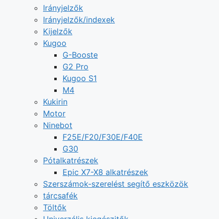
Irányjelzők
Irányjelzők/indexek
Kijelzők
Kugoo
G-Booste
G2 Pro
Kugoo S1
M4
Kukirin
Motor
Ninebot
F25E/F20/F30E/F40E
G30
Pótalkatrészek
Epic X7-X8 alkatrészek
Szerszámok-szerelést segítő eszközök
tárcsafék
Töltők
Univerzális kiegészitők