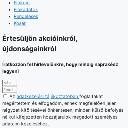
Fiókom
Fiókadatok
Rendelések
Kosár
Értesüljön akcióinkról,
újdonságainkról
Íratkozzon fel hírlevelünkre, hogy mindig naprakész
legyen!
Az
adatkezelési tájékoztatóban
foglaltakat
megértettem és elfogadom, ennek megfelelően jelen
négyzet kitöltésével önkéntesen, minden külső befolyás
nélkül kifejezetten hozzájárulok megadott személyes
adataim kezeléséhez.