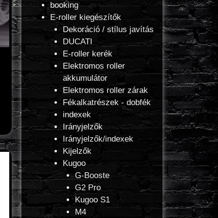
booking
E-roller kiegészítők
Dekoráció / stílus javítás
DUCATI
E-roller kerék
Elektromos roller
akkumulátor
Elektromos roller zárak
Fékalkatrészek - dobfék
indexek
Irányjelzők
Irányjelzők/indexek
Kijelzők
Kugoo
G-Booste
G2 Pro
Kugoo S1
M4