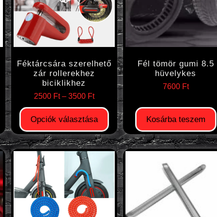
Féktárcsára szerelhető
Fél tömör gumi 8.5
zár rollerekhez
hüvelykes
biciklikhez
7600
Ft
2500
Ft
–
3500
Ft
Opciók választása
Kosárba teszem