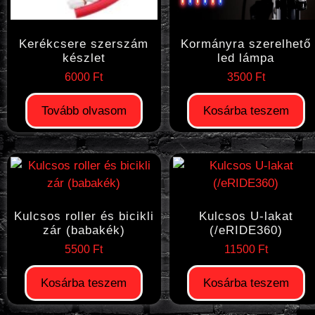
Kerékcsere szerszám
Kormányra szerelhető
készlet
led lámpa
6000
Ft
3500
Ft
Tovább olvasom
Kosárba teszem
Kulcsos roller és bicikli
Kulcsos U-lakat
zár (babakék)
(/eRIDE360)
5500
Ft
11500
Ft
Kosárba teszem
Kosárba teszem