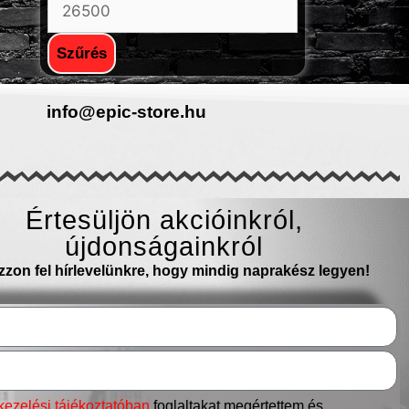
Szűrés
info@epic-store.hu
Értesüljön akcióinkról,
újdonságainkról
ozzon fel hírlevelünkre, hogy mindig naprakész legyen!
kezelési tájékoztatóban
foglaltakat megértettem és