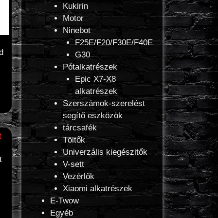
Kukirin
Motor
Ninebot
F25E/F20/F30E/F40E
d
G30
Pótalkatrészek
Epic X7-X8
alkatrészek
Szerszámok-szerelést
segítő eszközök
tárcsafék
Töltők
Univerzális kiegészitők
t
V-sett
Vezérlők
Xiaomi alkatrészek
E-Twow
Egyéb