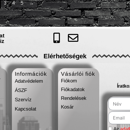
3
4
5
→
at
iz
Elérhetőségek
Információk
Vásárlói fiók
7
Fiókom
Adatvédelem
Íratk
Fiókadatok
ÁSZF
Rendelések
Szervíz
Kosár
Kapcsolat
Az
adat