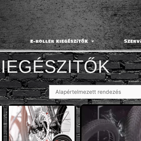
E-roller kiegészítők
Szerv
KIEGÉSZITŐK