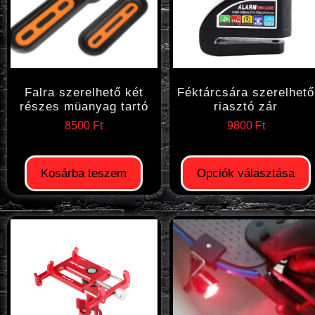
Falra szerelhető két
Féktárcsára szerelhető
részes müanyag tartó
riasztó zár
8500
Ft
9800
Ft
Kosárba teszem
Opciók választása