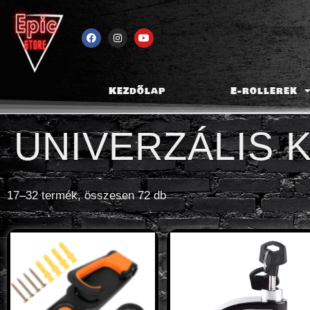
Kezdőlap
E-rollerek
UNIVERZÁLIS 
17–32 termék, összesen 72 db