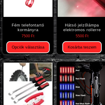
Fém telefontartó
Hátsó jelzőlámpa
kormányra
elektromos rollerre
7500
Ft
5500
Ft
Opciók választása
Kosárba teszem