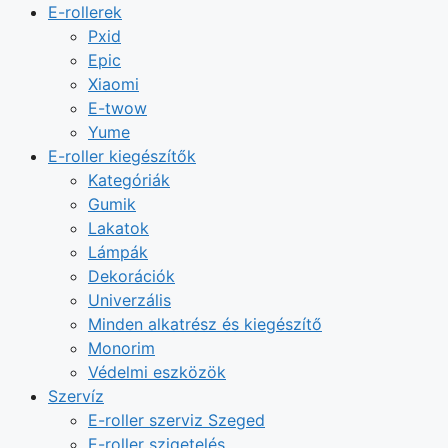
E-rollerek
Pxid
Epic
Xiaomi
E-twow
Yume
E-roller kiegészítők
Kategóriák
Gumik
Lakatok
Lámpák
Dekorációk
Univerzális
Minden alkatrész és kiegészítő
Monorim
Védelmi eszközök
Szervíz
E-roller szerviz Szeged
E-roller szigetelés