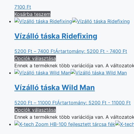
7100
Ft
Kosárba teszem
Vízálló táska Ridefixing
5200
Ft
–
7400
Ft
Ártartomány: 5200 Ft - 7400 Ft
Opciók választása
Ennek a terméknek több variációja van. A változatok
Vízálló táska Wild Man
5200
Ft
–
11000
Ft
Ártartomány: 5200 Ft - 11000 Ft
Opciók választása
Ennek a terméknek több variációja van. A változatok