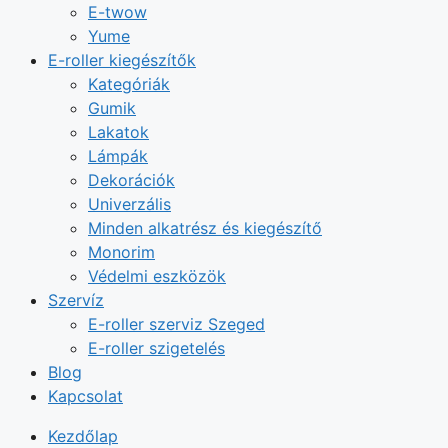
E-twow
Yume
E-roller kiegészítők
Kategóriák
Gumik
Lakatok
Lámpák
Dekorációk
Univerzális
Minden alkatrész és kiegészítő
Monorim
Védelmi eszközök
Szervíz
E-roller szerviz Szeged
E-roller szigetelés
Blog
Kapcsolat
Kezdőlap