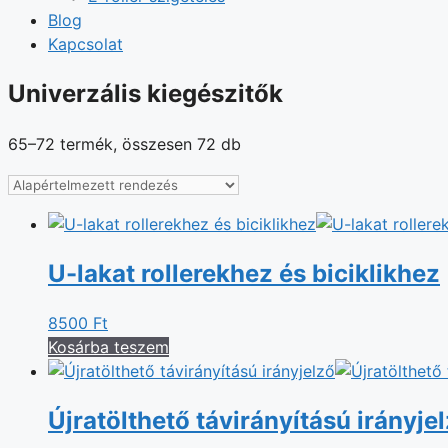
Blog
Kapcsolat
Univerzális kiegészitők
65–72 termék, összesen 72 db
U-lakat rollerekhez és biciklikhez
8500
Ft
Kosárba teszem
Újratölthető távirányítású irányje