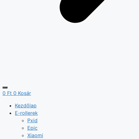
0
Ft
0
Kosár
Kezdőlap
E-rollerek
Pxid
Epic
Xiaomi