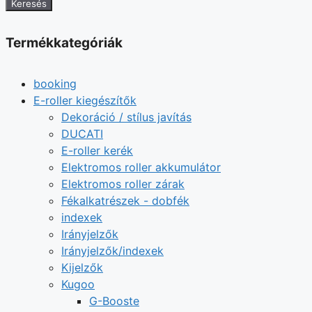
Keresés
Termékkategóriák
booking
E-roller kiegészítők
Dekoráció / stílus javítás
DUCATI
E-roller kerék
Elektromos roller akkumulátor
Elektromos roller zárak
Fékalkatrészek - dobfék
indexek
Irányjelzők
Irányjelzők/indexek
Kijelzők
Kugoo
G-Booste