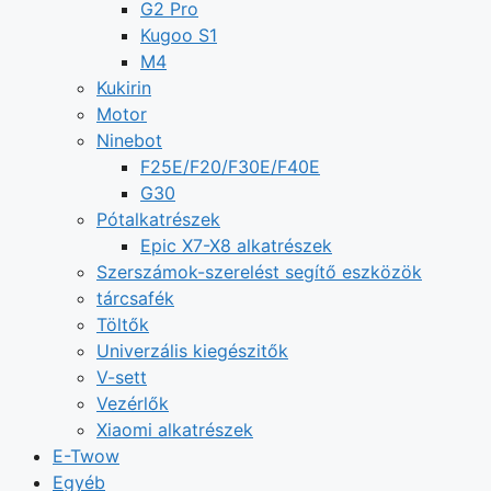
G2 Pro
Kugoo S1
M4
Kukirin
Motor
Ninebot
F25E/F20/F30E/F40E
G30
Pótalkatrészek
Epic X7-X8 alkatrészek
Szerszámok-szerelést segítő eszközök
tárcsafék
Töltők
Univerzális kiegészitők
V-sett
Vezérlők
Xiaomi alkatrészek
E-Twow
Egyéb