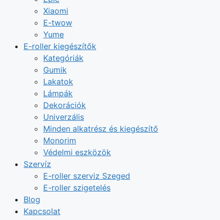
Xiaomi
E-twow
Yume
E-roller kiegészítők
Kategóriák
Gumik
Lakatok
Lámpák
Dekorációk
Univerzális
Minden alkatrész és kiegészítő
Monorim
Védelmi eszközök
Szervíz
E-roller szerviz Szeged
E-roller szigetelés
Blog
Kapcsolat