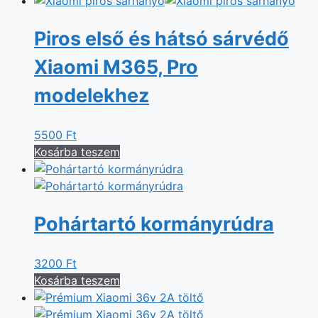
Piros első és hátsó sárvédő
Xiaomi M365, Pro
modelekhez
5500
Ft
Kosárba teszem
Pohártartó kormányrúdra
3200
Ft
Kosárba teszem