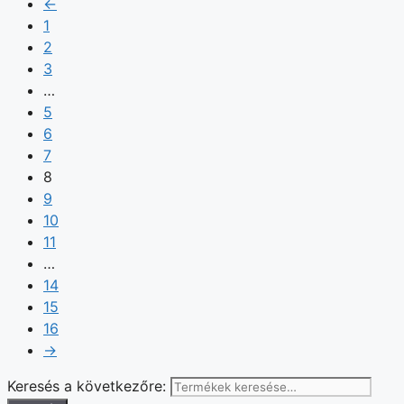
←
1
2
3
…
5
6
7
8
9
10
11
…
14
15
16
→
Keresés a következőre: