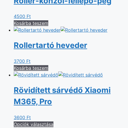
Roller-konzól-fellépő-peg
4500
Ft
Kosárba teszem
Rollertartó heveder
3700
Ft
Kosárba teszem
Rövidített sárvédő Xiaomi
M365, Pro
3600
Ft
Opciók választása