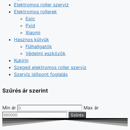
Elektromos roller szerviz
Elektromos rollerek
Epic
Pxid
Xiaomi
Hasznos kütyük
Fülhallgatók
Védelmi eszközök
Kukirin
Szeged elektromos roller szerviz
Szervíz időpont foglalás
Szűrés ár szerint
Min ár
Max ár
Szűrés