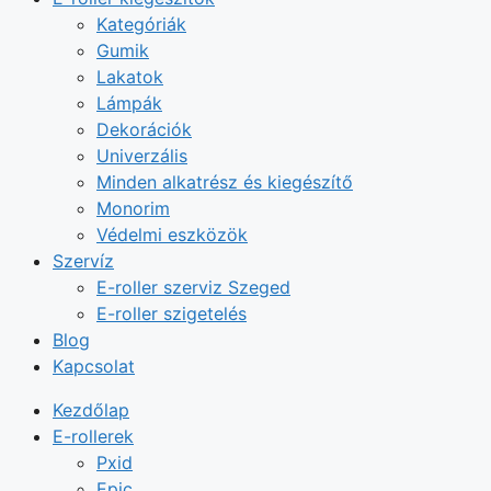
Kategóriák
Gumik
Lakatok
Lámpák
Dekorációk
Univerzális
Minden alkatrész és kiegészítő
Monorim
Védelmi eszközök
Szervíz
E-roller szerviz Szeged
E-roller szigetelés
Blog
Kapcsolat
Kezdőlap
E-rollerek
Pxid
Epic