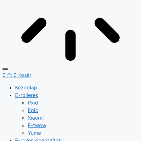
0
Ft
0
Kosár
Kezdőlap
E-rollerek
Pxid
Epic
Xiaomi
E-twow
Yume
E-roller kiegészítők