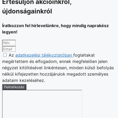
Értesüljön akcióinkról,
újdonságainkról
Íratkozzon fel hírlevelünkre, hogy mindig naprakész
legyen!
Az
adatkezelési tájékoztatóban
foglaltakat
megértettem és elfogadom, ennek megfelelően jelen
négyzet kitöltésével önkéntesen, minden külső befolyás
nélkül kifejezetten hozzájárulok megadott személyes
adataim kezeléséhez.
Feliratkozás