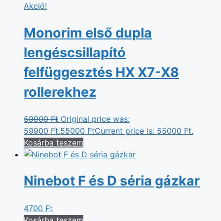
Akció!
Monorim első dupla
lengéscsillapító
felfüggesztés HX X7-X8
rollerekhez
59900
Ft
Original price was:
59900 Ft.
55000
Ft
Current price is: 55000 Ft.
Kosárba teszem
Ninebot F és D séria gázkar
4700
Ft
Kosárba teszem