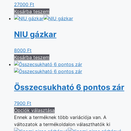
27000
Ft
Kosárba teszem
NIU gázkar
8000
Ft
Kosárba teszem
Összecsukható 6 pontos zár
7900
Ft
Opciók választása
Ennek a terméknek több variációja van. A
változatok a termékoldalon választhatók ki