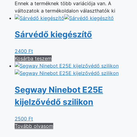
Ennek a terméknek több variációja van. A
változatok a termékoldalon választhatók ki
Sárvédő kiegészítő
2400
Ft
Kosárba teszem
Segway Ninebot E25E
kijelzővédő szilikon
2500
Ft
Tovább olvasom