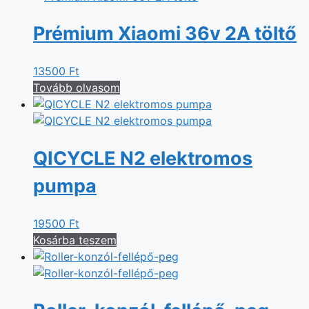
Prémium Xiaomi 36v 2A töltő
13500
Ft
Tovább olvasom
QICYCLE N2 elektromos
pumpa
19500
Ft
Kosárba teszem